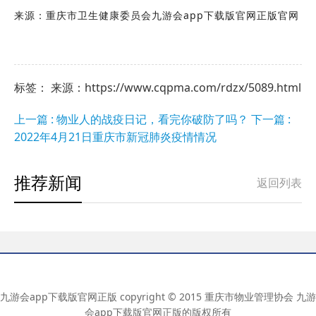
来源：重庆市卫生健康委员会九游会app下载版官网正版官网
标签： 来源：https://www.cqpma.com/rdzx/5089.html
上一篇 : 物业人的战疫日记，看完你破防了吗？
下一篇 :
2022年4月21日重庆市新冠肺炎疫情情况
推荐新闻
返回列表
九游会app下载版官网正版 copyright © 2015 重庆市物业管理协会 九游
会app下载版官网正版的版权所有