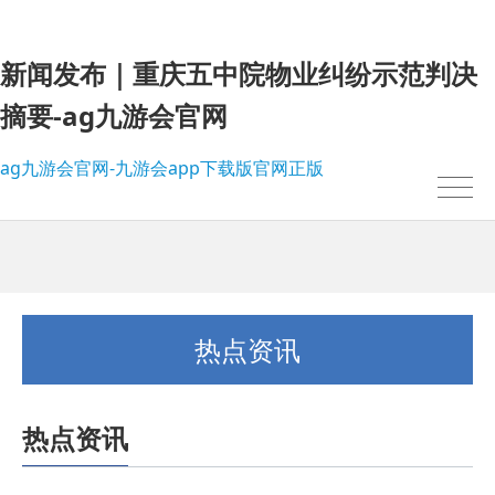
新闻发布｜重庆五中院物业纠纷示范判决
摘要-ag九游会官网
ag九游会官网-九游会app下载版官网正版
热点资讯
热点资讯
我的位置：
ag九游会官网-九游会app下载版官网正版
>
热点资讯