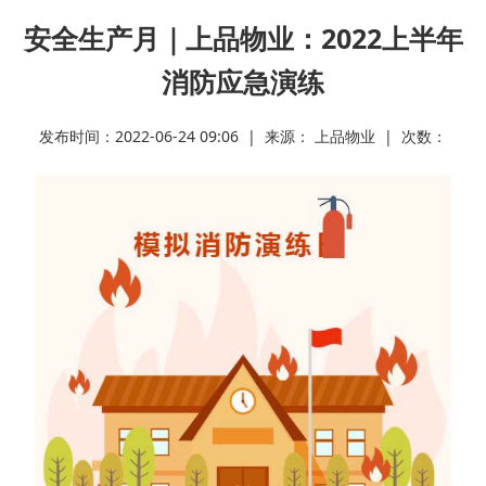
安全生产月｜上品物业：2022上半年
消防应急演练
发布时间：2022-06-24 09:06 | 来源： 上品物业 | 次数：