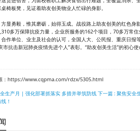
餐送货进宿舍，为留校教职工解决食宿出行难题，全覆盖消杀、
张桌椅板凳，见证着助友创美物业人忙碌的身影。
，方显勇毅，惟其磨砺，始得玉成。战役路上助友创美的红色身
310多万保障抗疫力量，企业所服务的162个项目，70多万常住
、合作单位、业主及社会的认可，全国人大、公民报、重庆日报
重庆市抗击新冠肺炎疫情先进个人”表彰。“助友创美生活”的初心
ttps://www.cqpma.com/rdzx/5305.html
 安全生产月 | 强化部署抓落实 多措并举筑防线
下一篇 : 聚焦安
防线！
闻