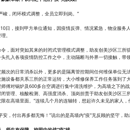
严峻，闭环模式调整，全员立即到岗。”
3月10日，接到甲方单位通知，因疫情反弹、情况紧急，物业服务人员
管理。
命令，面对突如其来的封闭式管理模式调整，助友创美沙区三所
一头扎入各项疫情防控工作之中，主动隔断与外界一切接触，带
定频次的日常消杀以外，更多的是隔离管控期间任何维保单位无
设施设备都关系三所的正常运转，大小维修保养工作任务落到了
师傅对锅炉及600多台空调进行集中清洗维护，为高墙之下的战
封闭管理、核酸检测、高强度消杀、顶岗担责于助友创美沙区三所
仅限在高墙里面。”连续几个月的连轴转，想起许久未见的家人，
平安，付出再多都无悔！”说出的是高墙内“疫”无反顾的坚守，
，师生有保障，校园中的战“疫”线。