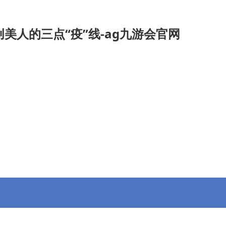
美人的三点“疫”线-ag九游会官网
九游会官
招投标信息
专委会
会员动态
信息公开