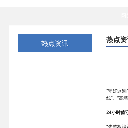
网
热点资
热点资讯
“守好这道
线”、“高
24小时值
“先整板消杀