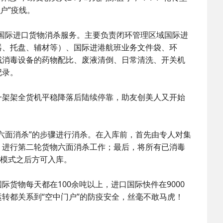
户”疫线。
场国际进口货物消杀服务。主要负责闭环管理区域国际进
器、托盘、辅材等）、国际进港航班业务文件袋、环
域消毒设备的药物配比、废液清倒、日常清洗、开关机
记录。
一架架全货机平稳降落后陆续停靠，助友创美人又开始
六面消杀”的步骤进行消杀。在入库前，首先由专人对集
，进行第二轮货物六面消杀工作；最后，将所有已消毒
杀模式之后方可入库。
货物每天都在100余吨以上，进口国际快件在9000
转都关系到“空中门户”的防疫安全，丝毫不敢马虎！