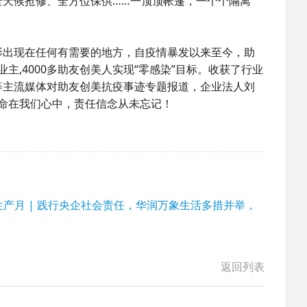
全天候抢修、全方位保供……一顶顶帐篷，一个个隔离
影出现在任何有需要的地方，自疫情暴发以来至今，助
业主,4000多助友创美人实现“零感染”目标。收获了行业
等主流媒体对助友创美抗疫事迹专题报道，企业法人刘
使命在我们心中，责任信念从未忘记！
全生产月 | 践行央企社会责任，华润万象生活多措并举，
返回列表