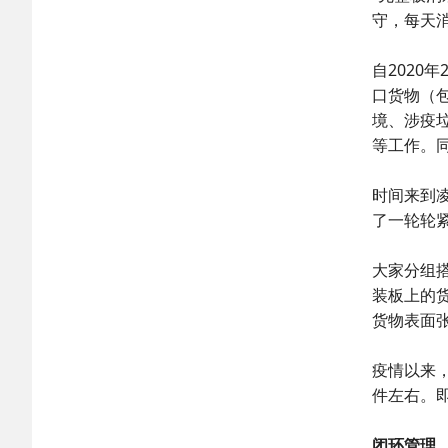
守，每天消
自202
口货物（
境、涉疫
等工作。
时间来到
了一轮轮
大家分组
装板上的
货物表面
疫情以来，
件左右。
闭环管理