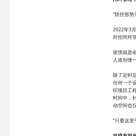
“防控形势
2022年
封控闭环
疫情就是
人道别便
除了定时
任何一个
织项目工程
时间中，
动空间也
“只要这里
抗疫有担当