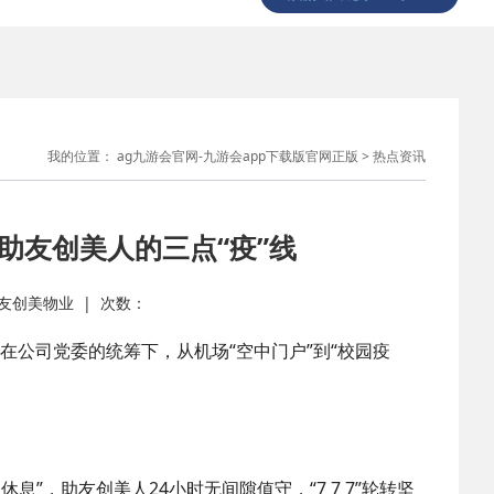
我的位置：
ag九游会官网-九游会app下载版官网正版
>
热点资讯
助友创美人的三点“疫”线
： 助友创美物业 | 次数：
在公司党委的统筹下，从机场“空中门户”到“校园疫
，7天休息”，助友创美人24小时无间隙值守，“7 7 7”轮转坚