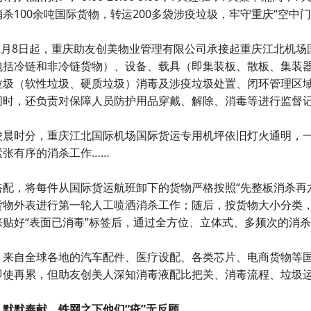
杀100余吨国际货物，转运200多袋涉疫垃圾，牢守重庆“空中门
0年2月8日起，重庆助友创美物业管理有限公司承接起重庆江北机
包括冷链和非冷链货物）、设备、载具（即集装板、散板、集装
垃圾（软性垃圾、硬质垃圾）消毒及涉疫垃圾处置、闭环管理区
同时，还负责对保障人员防护用品穿戴、解除、消毒等进行监督
凌晨时分，重庆江北国际机场国际货运专用机坪依旧灯火通明，
紧张有序的消杀工作……
搭配，将每件从国际货运航班卸下的货物严格按照“先整板消杀再
货物外表进行第一轮人工喷洒消杀工作；随后，按货物大小分类
张贴好“表面已消毒”标签后，通过全方位、立体式、多频次的消
来自全球各地的汽车配件、医疗设配、各类芯片、电商货物等国际
即使再累，但助友创美人深知消毒液配比把关、消毒流程、垃圾运
，默默奉献，铁网之下他们“疫”无反顾。