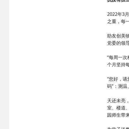
2022年
之重，每
助友创美
党委的领
“每周一
个月坚持每
“您好，
码”：测
天还未亮
室、楼道
园师生带