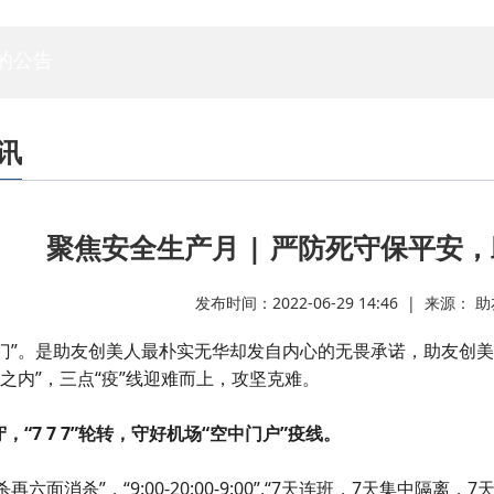
专家委员会
白蚁专委会
标委会
人资委
技管委
法工委
的公告
讯
聚焦安全生产月 | 严防死守保平安，
发布时间：2022-06-29 14:46 | 来源
门”。是助友创美人最朴实无华却发自内心的无畏承诺，助友创美
墙之内”，三点“疫”线迎难而上，攻坚克难。
守，“7 7 7”轮转，守好机场“空中门户”疫线。
再六面消杀”，“9:00-20:00-9:00”,“7天连班，7天集中隔离