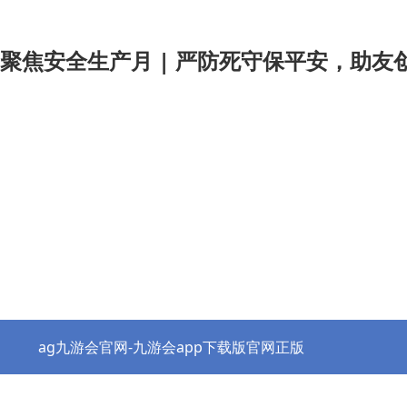
聚焦安全生产月 | 严防死守保平安，助友创
ag九游会官网-九游会app下载版官网正版
热点资讯
协会之窗
行业党建
政策法规
ag