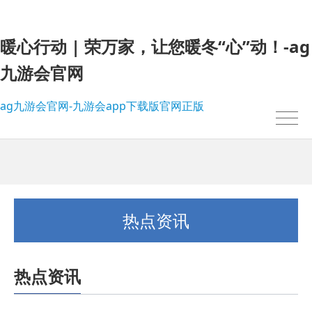
暖心行动 | 荣万家，让您暖冬“心”动！-ag
九游会官网
ag九游会官网-九游会app下载版官网正版
热点资讯
热点资讯
我的位置：
ag九游会官网-九游会app下载版官网正版
>
热点资讯