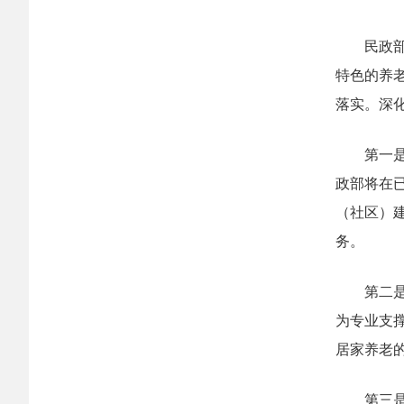
民政
特色的养
落实。深
第一
政部将在
（社区）
务。
第二
为专业支
居家养老
第三