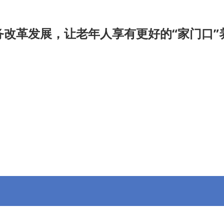
改革发展，让老年人享有更好的“家门口”养
九游会官
招投标信息
专委会
会员动态
信息公开