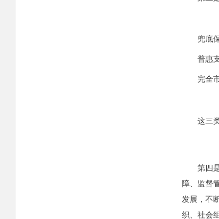
兜底
普惠
完全
这三
第四
障、监督
发展，不
织、社会