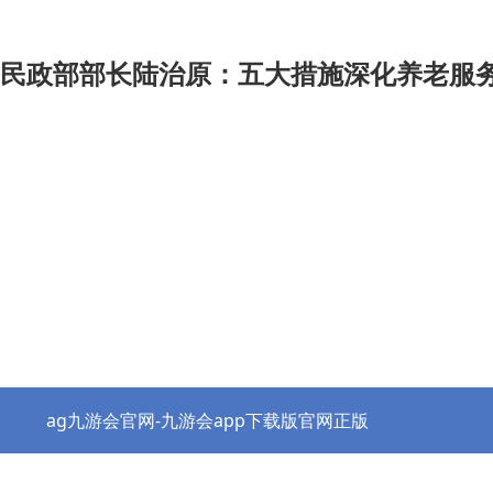
民政部部长陆治原：五大措施深化养老服务
ag九游会官网-九游会app下载版官网正版
热点资讯
协会之窗
行业党建
政策法规
ag