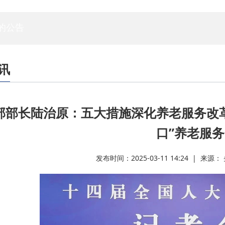
专家委员会
白蚁专委会
标委会
人资委
技管委
法工委
的公告
讯
部部长陆治原：五大措施深化养老服务改
口”养老服务
发布时间：2025-03-11 14:24 | 来