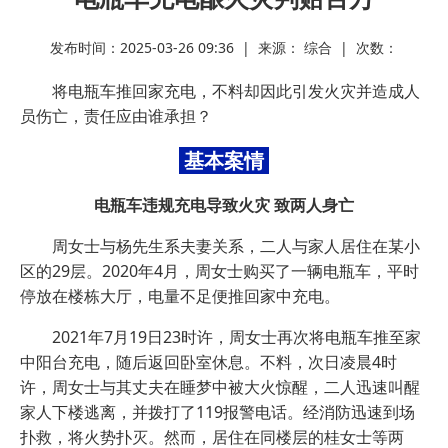
发布时间：2025-03-26 09:36 | 来源： 综合 | 次数：
将电瓶车推回家充电，不料却因此引发火灾并造成人
员伤亡，责任应由谁承担？
基本案情
电瓶车违规充电导致火灾 致两人身亡
周女士与杨先生系夫妻关系，二人与家人居住在某小
区的29层。2020年4月，周女士购买了一辆电瓶车，平时
停放在楼栋大厅，电量不足便推回家中充电。
2021年7月19日23时许，周女士再次将电瓶车推至家
中阳台充电，随后返回卧室休息。不料，次日凌晨4时
许，周女士与其丈夫在睡梦中被大火惊醒，二人迅速叫醒
家人下楼逃离，并拨打了119报警电话。经消防迅速到场
扑救，将火势扑灭。然而，居住在同楼层的桂女士等两