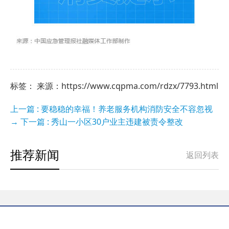
标签： 来源：https://www.cqpma.com/rdzx/7793.html
上一篇 : 要稳稳的幸福！养老服务机构消防安全不容忽视
→
下一篇 : 秀山一小区30户业主违建被责令整改
推荐新闻
返回列表