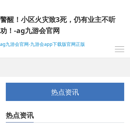
警醒！小区火灾致3死，仍有业主不听
劝！-ag九游会官网
ag九游会官网-九游会app下载版官网正版
热点资讯
热点资讯
我的位置：
ag九游会官网-九游会app下载版官网正版
>
热点资讯