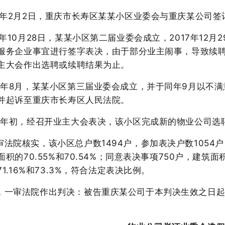
13年2月2日，重庆市长寿区某某小区业委会与重庆某公司签
15年10月28日，某某小区第二届业委会成立，2017年1
服务企业事宜进行签字表决，由于部分业主闹事，导致续
主大会作出选聘或续聘结果为止。
23年8月，某某小区第三届业委会成立，并于同年9月以不
并起诉至重庆市长寿区人民法院。
24年初，经召开业主大会表决，该小区完成新的物业公司选
审法院核实，该小区总户数
1494户，参加表决户数1054
积的70.55%和70.54%；同意表决事项750户，建筑面
1.16%和73.3%，符合法定表决比例。
，一审法院作出判决：被告重庆某公司于本判决生效之日