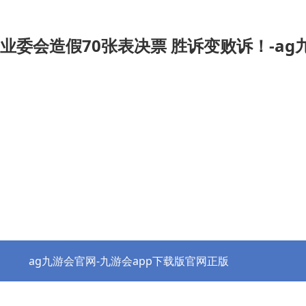
业委会造假70张表决票 胜诉变败诉！-ag
ag九游会官网-九游会app下载版官网正版
热点资讯
协会之窗
行业党建
政策法规
ag