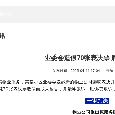
专家委员会
白蚁专委会
标委会
人资委
技管委
法工委
的公告
讯
业委会造假70张表决票 
发布时间：2025-04-11 17:04 | 来
满物业服务，某某小区业委会发起新的物业公司选聘表决
嫌
70张表决票造假而成为被告，并最终败诉。胜诉变败诉
一审判决
物业公司退出原服务