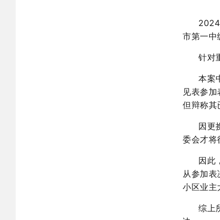
20
市第一中
针对
本案
见表参加
但辩称其
因更
委会才将
因此
从参加表
小区业主
综上