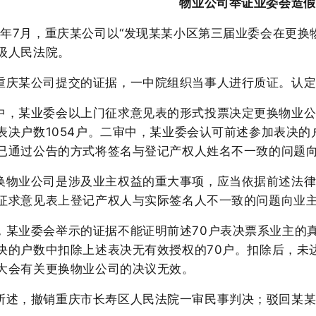
物业公司举证业委会造假
24年7月，重庆某公司以“发现某某小区第三届业委会在更
级人民法院。
重庆某公司提交的证据，一中院组织当事人进行质证。认
中，某业委会以上门征求意见表的形式投票决定更换物业
表决户数1054户。二审中，某业委会认可前述参加表决的
已通过公告的方式将签名与登记产权人姓名不一致的问题
换物业公司是涉及业主权益的重大事项，应当依据前述法
征求意见表上登记产权人与实际签名人不一致的问题向业
，某业委会举示的证据不能证明前述
70户表决票系业主的
决的户数中扣除上述表决无有效授权的70户。扣除后，未
大会有关更换物业公司的决议无效。
所述，撤销重庆市长寿区人民法院一审民事判决；驳回某