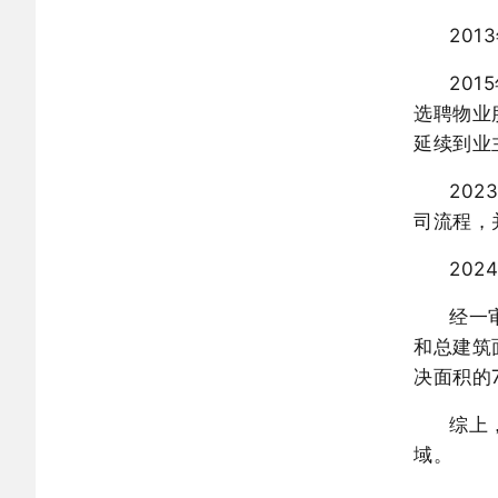
20
20
选聘物业
延续到业
20
司流程，
20
经一
和总建筑面
决面积的7
综上
域。