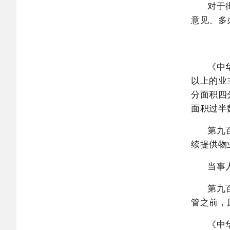
对于
意见、多
《中
以上的业
分面积四
面积过半
第九
续提供物
当事
第九
管之前，
《中