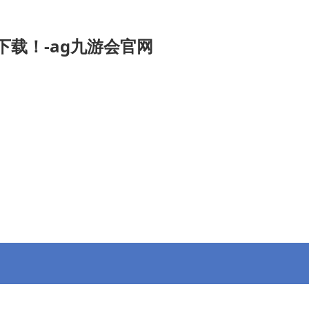
下载！-ag九游会官网
九游会官
招投标信息
专委会
会员动态
信息公开