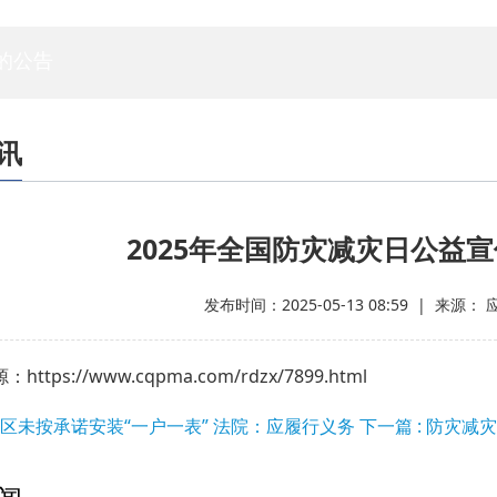
专家委员会
白蚁专委会
标委会
人资委
技管委
法工委
的公告
讯
2025年全国防灾减灾日公益
发布时间：2025-05-13 08:59 | 来源
ttps://www.cqpma.com/rdzx/7899.html
 小区未按承诺安装“一户一表” 法院：应履行义务
下一篇 : 防灾