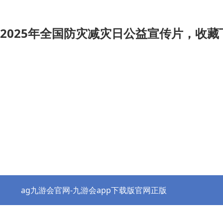
2025年全国防灾减灾日公益宣传片，收藏
ag九游会官网-九游会app下载版官网正版
热点资讯
协会之窗
行业党建
政策法规
ag