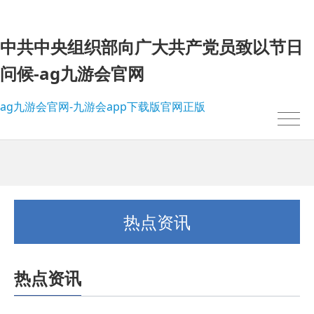
中共中央组织部向广大共产党员致以节日
问候-ag九游会官网
ag九游会官网-九游会app下载版官网正版
热点资讯
热点资讯
我的位置：
ag九游会官网-九游会app下载版官网正版
>
热点资讯