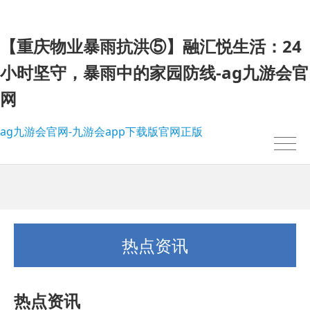
【重庆物业暴雨抗洪⑤】融汇悦生活：24
小时坚守，暴雨中的家园防线-ag九游会官
网
ag九游会官网-九游会app下载版官网正版
热点资讯
热点资讯