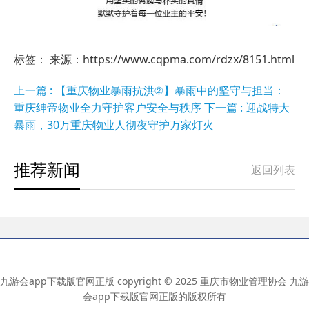
标签： 来源：https://www.cqpma.com/rdzx/8151.html
上一篇 : 【重庆物业暴雨抗洪②】暴雨中的坚守与担当：
重庆绅帝物业全力守护客户安全与秩序
下一篇 : 迎战特大
暴雨，30万重庆物业人彻夜守护万家灯火
推荐新闻
返回列表
九游会app下载版官网正版 copyright © 2025 重庆市物业管理协会 九游
会app下载版官网正版的版权所有