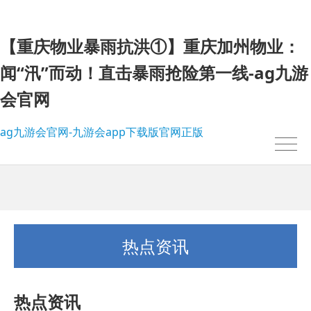
【重庆物业暴雨抗洪①】重庆加州物业：
闻“汛”而动！直击暴雨抢险第一线-ag九游
会官网
ag九游会官网-九游会app下载版官网正版
热点资讯
热点资讯