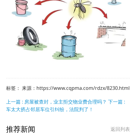
标签： 来源：https://www.cqpma.com/rdzx/8230.html
上一篇 : 房屋被查封，业主拒交物业费合理吗？
下一篇 :
车太大挤占邻居车位引纠纷，法院判了！
推荐新闻
返回列表