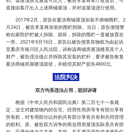
邻。该屋顶原无通道可出入，被告李某将客厅改造后，可
直接由客厅出入上述商铺屋顶，并对该屋顶进行使用。
2017年2月，原告在案涉商铺屋顶加装不锈钢围栏。2
月24日，被告李某将加装的围栏拆除。当日，原告便报警
称自家防护栏被人拆除、损坏，拆除的围栏一直被放置在
一旁。2021年9月16日，原告以被告侵害其物权为由起诉
至重庆市南川区人民法院，诉称该商铺房屋顶楼系其个人
财产，被告违法侵占并拆除其安装的栏杆，要求被告恢复
案涉商铺房屋楼顶原状，并赔偿其财产损失4800元。
法院判决
双方均系违法占用，驳回诉请
根据《中华人民共和国民法典》第二百七十一条规
定，业主对建筑物内的住宅、经营性用房等专有部分享有
所有权，对专用部分以外的共有部分享有共有和共同管理
的权利。原、被告双方诉争的商业用房屋顶实际系共有部
分，应属全体业主共有、共管，并不属于原告或者被告任