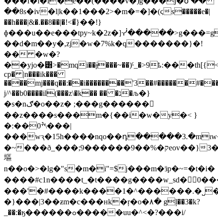
���f�l�l�e��(����v�)g���j�ծ ��
��8s�iv�l|k��1���2>�m�=�]�(ϛs�����e�|
��h���|&�.��8��|�!<�֮}��!}
ɸ���u��e���tpy~k�2z�]ᓺ�����>g���=g�wc��
��d�m��y�,zj�w�7%k�q�������}�!
�� �w�?
��yjo�͸>�mqi��ɉ���~��)ˤ_�>9ҍ:���th[{<��
cp� |n���ik���
����mj���q��:��i��������'3��#������#���
j/^��b0����il(���z\�k�� �� �נ�љ�}
�s�nګ�o��z� ;���g������𩶹
��z����s���m�{��i�w�y�< }
�:��0ׯ\���|
���wԇ�15h����nqo��դ�����3.�mιw�
�~���ð_���;ק�%��9������9eov��}3�5�pδ�з~�y�p:�wz
塸
n��o�>�lg�"s�m�i"=$j���m�ӟp�~=�t�i�
����#c1n����t_�t����g����w_sd� 0��
���'�#����k����1�^������.�˽�
�}���|3��ƶm�c���ʜk�ŗ�o�۸� gļ��3�k?
_��:�ӄ������ߋ�����uu�^<�?���i/