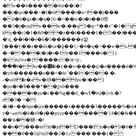
�w��ɓ���'��#m��;�?
��)�µo���>�[�m���r�u=f��j���
�d�6�gx�c�q�16-�=��n\�)�s��i\喤
��3�j�rs@w��hc�.��q 5�g<*��v"�1� q
ky��c]�1�&9��z��l����{�(5��l���
�'q_��t�t�e�k�5������n꺌
[���ƪ\��z��ȗs�oz�ǧ��!;>�#�ϗ�=��w�s˔�
�~�/���|�)�s�1e��1���ύ� }}
�km2wa�{����s�sk=jc،
���l�hv��͸�i�{��v\����q\�e����d�
�yrh������u��=�hc`��l��� �-
ޚ�uύ8�e�aw�f|$��hw�/�� }
�po�r�$���*��շxb���
����t�pu�c��%g��d_�wէ�m]�{ʋh.�?
e�3� =�|
�]�~��6pn�jzu�����x�����3�����%�m
y�~ەm%�k�s9�j��pyҫu�������'}4�[�&��v�-
��\k��鱁>�!
��s� i���totd�jo�[3���fis�u�i�6�ʿ
���0��5@m2f��2�1;c���'���{�