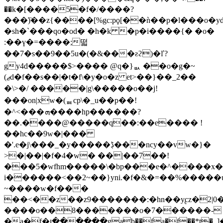
��k�[����5�f�/����?
���)҇��z{����[%gc:pϙ[��ǹ��p�l���o�yd
�sh�`���qo�od� �h�k �p�i����{� �o�
:��ү�=����;떫
��7�s��9��5u�(�&���ƨϩ)�ľ?
gy4d�����$>���� @q�}ᆹ ��o
�g�~
(ޖd�f��s��|�t�f\�y�o�z et>��}��_2��
�\>�/ �����|g\�����o��j!
���on|xw�(ퟻcp\�_u��p��!
�^<���ܗ����hp������?
��.����@�����q��:��e���� !
��hc��9w�|���
�'.e�j\���_�y�����ڋ���ncy��vw�}�
>�|��|�f�4�w� ��|��7��!
���5�wfhm�����\�bp���e�^����x�
i������<��2~��}yni.�f�&�=��%�����
~����w�f���
��<��z��z9�������:�hn��y̢cz�2|0��
����o��8�������o�7������-
�a�f�յ������gab��fa�f��*t�_]�