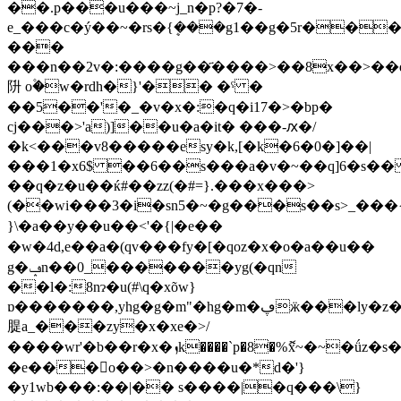
��.p���u���~j_n�p?�7�-
e_���c�ý��~�rs�{ܷ���g1��g�5r��
���
���n��2v�:����g��҃����>��8x��>�
阩 o۫�w�rdh�}'�� �ˤ �
��5��'�_�v�x�:�q�i17�>�bp�
cj���>'a)]��u�a�it� ���-ԕ�/
�k<���v8�����esy�k,[�k�6�0�]��|
���1�x6$ ��6��s���a�v�~��q]6�s�� 
��q�z�u��ќ#��zz(�#=}.���x���>
(��wi���3�i�sn5�~�g���s��s>_���{�ޏ�9g�o_��#��r������6�ӽf��
}\�a��y��u��<'�{|�e��
�w�4d,e��a�(qv���fy�[�qoz�x�o�a��u��
g�ݡn��0_�������yg(�qn
��l�:8nɂ�u(#\q�xõw}
ɒ�������,yhg�g�m"�hg�m�ڥӝ���ly�z��z�y�">o8л���
䐎a_���zy�x�xe�>/
����wr'�b��r�x�ܙk����`p�8�%ޮx~�~�ǘz�s��v\��&��>��|i=�q*�am���3�k�.��#�<��ԯ��5���w��h����z����q3����nܐl�5��t�1-
�e���󹖠o��>�n����u�*d�'}
�y1wb���:��|�� s����|�q���\}