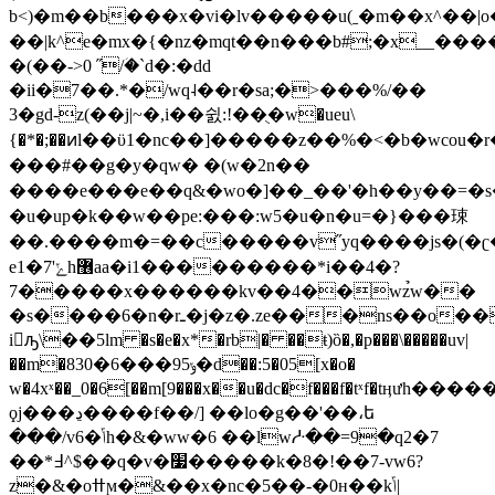
b<)�m��b���x�vi�lv�����u(ˍ�m��x^��|o�����
��|k^e�mx�{�nz�mqt��n���b#;�x__����
�(��->0 ˝/ؘ�`d�:�dd
�ii�7��.*�/wq˨��r�sa;�>���%/��
3�gd-z(��j|~�,i��쉸:!��ֻ�w�ueu\
{�*�;��ͷl��ϋ1�nc��]�����z��%�<�b�wcou�
���#��g�y�qw� �(w�2n��
����e���e��q&�wo�]��_��'�h��y��=�s
�u�up�k��w��pe:���:w5�u�n�u=�}���㻋
��.����m�=��c�����v˝yq����js�(�ʗ�
e1�7'ݺһ޶aa�i1���������*i��4�?
7�����x������kv��4��wz̉w��
�s����6�n�rـ�j�z�.ze���ns��o��eyh���t�̏p�
i󙚛ԡ\��5lm �s�e�x*�rb|� ��ŧ)ȍ�,�p���\�����uv|
��m�83ݸ95���6�0�d��:5�05[x�o�
w�4xˣ��_0�6[��m[9���x��u�dc�f���f�tˣf�tӊưh��
ϙj���ڍ����f��/] ��lo�g��'��،ե
���/v6�ݴh�&�ww�6 ��lwᓽ��=9�q2�7
��*߃^$��q�v�׷�����k�8�!��7-vw6?
z�&�oߚϻ�&��x�nc�5��-�0ʜ��kݴ|