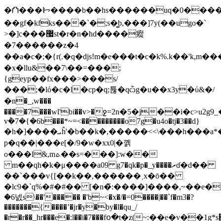
�⛫���ᝦ����b��hs������uq�0����
��gf�kfks���`�;s�͇b,���]7y(��ugo�`
>�]c���޷st�r�n�hd����瘲
�7������z�4
��a�c�;�{r( .�q�djs!m�e���t�c�k%.k��'k,m����v���q��ڻ����v~���xv���,eg���n��f����(�uw��]i�>
�x�llu&��7\��=���;
{geyp��fx���>���s/
���;�lό�c�l�cp�q;튢�qѽg�u��x3y�ύ&�/
�n�_,w���
����7���wl'bi��v>�ջ=2n�5�j��i�c>u
v݃�7�{�6b���*~=<���������o7g�u4o�tj�3��d}
�h�]����ܝĥ'�b��k�,�����<<\���h���a*�;����ck�n��w�����v���=���f�g���j;�m�m��:q7$�n����ͳ��ӆ�4��k��'k���g]��k����s
p�q��|���e[�/9�w�xx0|�꼙
o���l&,mܬ��s=���]:w��
m��qh�k�μ����a09 g7�qk�p�_y����ރɗ�d��
��`���v{[��k��,������˱x�ō��
�lc9�`ԛ%�#�#�� [�n�̃:����]����,~��e�λ�o�׺�7�����i���
�6넰s\��'����� �'b~<�x�/�=0����|��`f�m3�?
�������{����ʼ�jr�y�by�l�qu_/
�r�r��_hr���e�:l��i�7���fօ�t�z(~:��e�v��1
g*s׌l���o��ea?