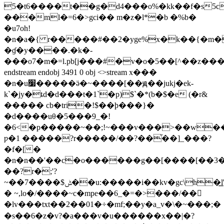
5�t6����t��g�d4���o%�kk��f�s5c
���ml�=6�>gc
i�� m�z�l*�b �%b�
�u7oh!
�n�a�{ r�����#��2�yge%x�k��{�m
�ɠ�y����.�k�-
���o7�m�=l.pb[j���#�v�o�5��[^��z��
endstream endobj 3491 0 obj <>stream x���
�n�u׷�����ӛ�~����[��ԭ��jukj�ek-
k`�jy�ȶd�d���t�1`�p)$`�*(b�$�e (�r&
����� cb�tri�!$��ϸ���}�
�d����uθ�5���9_�!
�6<�p�����~��;!~���v���>��w�
ƿ�1 �����?r�����/��?��֞��]_���?
�f�[�
�n�n��'��c�o������g��[����[��
��?r�;'?
~��7����$ݰ��u:�����i��kv�gc\h�͟l'��đ���p��|
� ~,
lo�/����~c�mpe��6_�=�>���/��𿇋
�lv���txt��2��01�÷�mf;��y�a_v�\�~���;�
�s��6�z�v?�a���v�u������x��|�?