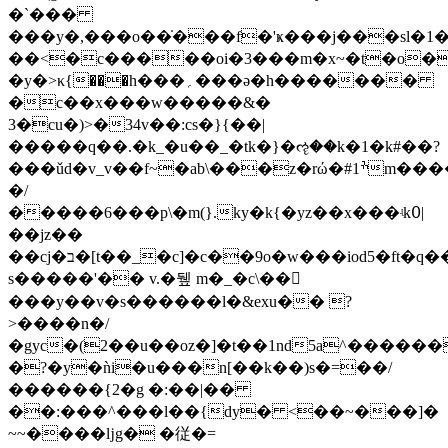
�`���
���y�,���o��̇���f�'ҝ���j���sl�1
��<�c�����oі�3���m�x~�t�o�
�y�>κ{���h���؍���ә�h�������
�c��x���w�����&�
3�cu�)>�34v��:cs�}{��|
�����q��.�k_�u��_�tk�}�ૡ��k�1�k#��?
���ǔd�v_v��f~�ab\���z�rώ�ׯ#1m������r/;���u�/
�/
�����6���p\�m(}.ky�k{�yz��x���ʵk߀|
��jz��
��cj�ב�[t��_�c]�c��9o�w���iod5�ft�q�����#�e\���������^o���jġ��ok�\�%]�oj��z]a�]��'�;������ׇp�u�e
s�����'�� v.�뒢 m�_�c\��𦜣
���y��v�s������l�&exu�� ?
>����n�/
�gyc�(2��u��oz�]�t��1nd5a^�����
�?�y�ǹi�u���n[��k��)s�=��/
������{2�g �:��|��
��:�
��^���l��{dy� <��~���]�
~~����ǉg� �従�=