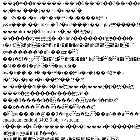
��g�=��to�����~��n�5��t�c��7��x��
�[�k�`���{��>sr�m��`�
�=3&��a�mω�7�5�>�s����iq ɦ
y&u���f��~b>)~�2�/o7���7��>qlay����
���5krq�]�$
>stream x�]�˪�0�}
�b����zy[�!�>hn?������fq���l�-
ԑ�a43k�phi�x�#/�1n�<�)��r�cd�x��nh6������a��||ܶ
x=������'�n[~��zzn�
��)�9]�ۯp���'^c��*6�3��:�߆kde�&���r���x��i�x�ʸl�c�c��ݞ�s�}o��i�/
�^i���{�p\j ��uero5(�
hw�b��i�ciۣ�r���r��ʉ�z�}��%)� -
j��z�ji�b�rk�����
�c�n���ԡ��a8�1� ��6�ʆ���(�[t��q
���x������c���yi<�
��j�3����t8�l���8 �iyu�i4�mhzx?
��x������t�c�v��c?
�cw��;�\�@��9�=gxzs�ܓ9��m^��a��h�ŋ
endstream endobj 3493 0 obj <>stream
x��i�m�u߷�z����o��s�>���5�<����ԣ���
8�� nsi��˜{�ߝ�=�y
8k���x���͘�c��y�e���,��~�s����6��� w��}