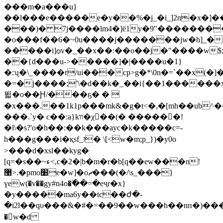
���m�a���u}
��l���e�����e�y��%�j_�i_]2n�x�]��
���)� 7j����lm4�]ё1y�9"��������
�o���f��6�~0u����j�������jw�h]_�
�����i]ѻv�_��x��:��o��j�"����w$;�
��{d���u->�����]�|����u�1}
�:ʯ�\_����r/ui���cp>g�*\0n�=`��x(�
�=�j����;'\�d��k�_��i{��1������x
뙯�o��Ԩ/���ҕ� � 
�x���.��1k1p���mk&�g�t<�,�[mh��ub^�
���.`y� c��:a}kװ�χ��(� ������!
�l\�s?'o�h� �: ��k���ayc�k�����c=-
h���g���i�қsf_ז� \[<w�m;p_})�y0o
>���d�xsl��kyg�
[q=�s��~ء<,c�2�|b�m�r�b[q��ew���n!
޹>.�рmo׹e�w]�oޗ���(�/\s_���}
үew(�v��gy#n4o�߯��=�eҷr�x}
�y�����m
a6y��tc��ժ�-
�i2l��qυ���&�#�=��9�� w���h��nп�)����
�򸮬w�d