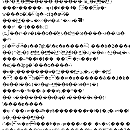
ʔ�?�������-������·m_�e�}
���z�����s mԗƪ�d��d�=��p�~
w���c�l� q�~c{q�n�
�����w�8<�e\׃�.ԃ^�3'o�׮?
��r^_�=ʝ���hc߁|
(xڵ��r>�v�ܐ��x��.�b�o(����~s��ʎo�|
�:\?
p{�c�s��7qh�\�o�#����⊺���b�2���
��}'>�(fr��>3��:݆l7��dco�ω
���x�#*��t�[��_��2�;<��p�!
�e;)��3pg�[���x����\}
�n�{�������n����{g�yv]�~�
�_���h��c��w�u������&��,i�k�
�u��l��5}�z�@~��9��o9�=}�}
���zs�~%��o]o��n\g��*��!
��'k��������i�ƣ�5�����o��(?
\����n����
�qm1��xw��4&�g$�������e�t�{�g�oe\��h
ψ�}������
e\�nsy�gzt���b�goqn���>��_�v�vý���i�