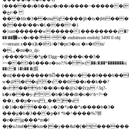
(�����s�8��ةr�r��s����~������[�l?
�ڄe:�
���fǳ�3��muq����|jb�іx�jbb��
�[���/��v�l.���^�}
�}um������w�����{��������γ�?
��\��߼wx�e��?>� endstream endobj 3490 0 obj
<>stream x��x]k�6}/�?�pe3�ox �v�t!m/
�,ۅ�mi�п_ɖs-
y���l�%\�*g�33gg~�@���c��5�
>~��3�h���o�oߋ?:%�w(��c�|��*�������a|
��{� 1�b�� �(腵
�m[��������9n֟3����n:���8���6��%
w�@i�t�q�s ��tb��z��k
��?
�o��eb?��|�v��@s2�ŷz)y ^3q?-
k�x���y-j\.�ƅ�5��dh�o�i^h=?=�ּ
��)_��p�vwq i_��]�a
i;�}i�z����)_v�2�*a��*a����b�3�
���g�b�3���p�# *h�^����%7㠑
�e�njg���*m�!
�ʈ�uϩmd��km�]�y��&d�[�[������