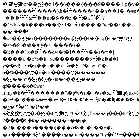
΍:���bφt��r�z��)���{���9����:p�
����������).h�����^��n��1�܈�#n��@[�f�m�o��jm��in��ojg�?
_���z��m�$/��z.��k 4?
�^wh_z�k���m��d1�}t���t�#qc��~��-|
��ؔ:���!
�o^���r�������m[��l��8q�q�*\?
�e^�9"�ah�зuy�>̇1����}�-
�k���}x�b��dw�t�]��v��s�=�|
����ۮj�o?6�k_ gc�������5�z�a|�|
y��sdzo�q��r-�'�xu�;i/�=w=ӹ�-
o�%����ϋ�oc����������
���5^���7lu�o�����-
qf����x�6ws<
n!my�k��������`\�p%�n�=�v�;پ��q6juxv8v�:��}
�@9�f�ܵ��%��ok1�~�c�"� @�g���̾(���~�r���%ׯ��������p
�z̳��'�}!��
�7�.��ĩb៿#ۯ߂}9�6��q���ƕ܋[����}ofu{mpo��ۅenk4�]�k���ڊ���h��'{�v#���pݚ�s0z�u6�"�l^w��ze��۽!
��,ߌ����2�h�����'{��j�/
�2�`���u����ʵ(���ሶ�/�}�2��y�/
�p.����!\k����x��o/p����*tty�ĉ~��������s�c4�3�נ