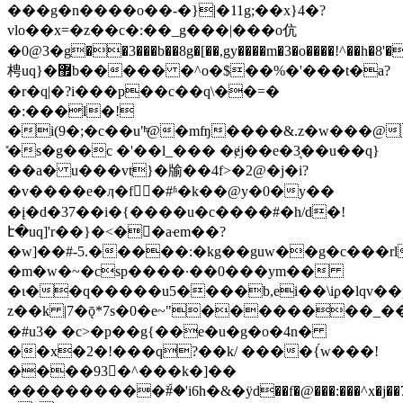
���g�n����o�
�-�}|�11g;��x}4�?
vlo��x=�z��c�:��_g���|���o伉
�0@3�g��3���b��8g�[��,gy����m�3�o����!^��h�8'�
梬uq}�޿b����� �^o�$��%�'���t�a?
�r�q|�?i���p��c��q\��=�
�:���l�!
�i(9�;�c��u"ͫ@�mʩ����&.z�w���@
̽�s�g��c �'��l_��� �ɇj��e�3͉��u��q}
��a� u���vt}�牏��4f>�2@�j�i?
�v����e�ӆ�f񾨏�#ʱ�k��@y�0�y��
�į�d�37��i�{����u�c���
�#�h/d�!
է�uq]'r��}�<�󣤁�aҽm��?
�w]��#-5.�����:�kg��guw��g�c���rl
�m�w�~�csp����·��0���ym��
�ι��q�����u5����b,ei��\iϼ�lqv�
z��k |7�ǭ*7s�0�e~"��������_���6ޫ3ٷ��������#�a��oцv@� q�}bգ��>��¯oүy�x�ʼ8ql:s��f"�ӷ�x��{
�#u3� �c>�p��g{��e�u�g�o�4n�
��x�2�!���q?��k/ ����{́w���!
����93�^���k�]��
����������ۜ#�'i6h�&�ӱd��f�@���:���^x�j��7