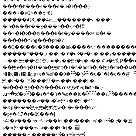
���\�h���4���o�8�r���}
���<�w2^��x~8?
�����4{8_��4y:__�������s=���?
�lƀ�&��r��ӽ���>��{<�櫁
��>�l�:��ty���k�t�y����zeuo�6�
����l�*?oǥ���pd�?
��3��i��v�6���l�ink����v~��������0
�����*���_n��n�õ\�q3�e�<�:��y�����
;sc��e��v?mn�y���y�u��uהø�]]ߎ��2�{�{��z��-
��e�
vq�f1�ӧa�mt(�1�n�hoc$�]�l�lm��
<��;q��s��h�نp<ԇ�%o[��9��(y�u�|'�l�c��
�>��"����ev��d���jt�-
�s���r��?ӯ���k۷ǳw�i\ǫ���>��!}
ա=�;ɗ�o��s�*�`t�%ė��ƕ���sl�����
�������v/��s�̅\wx���^/
�&p�k��ҽ�� w�-�e���yv<
�py�{i7�r�ֆl���|
<@�y���egq%'cv��ioc��)���chq\�u�g�.�쵸
ʑ�oe���:wsи�-��00e[�a鬭
�����e~������b #~s