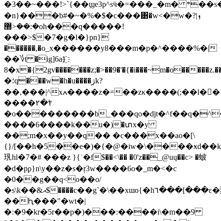
�3��~���!>`{�� ϣe3p^sӵ�=���_�m� *�
�n}���b#�~�%�$�c���͸�w<�w�ܙ|?
�:��<޽oh���q�����!
���>$�7�g�ӏ�}pn}
������,�o_x������y8���m�p�^����%�|
��؇t �ig]6a}҈
8�x�{2gv�������z;�>��9�'�{�i���~m�o�����z.�
�؛q���w�h�u����ڗk?
��,���|^xߍ����z�=��zκ����(;��l�򱢩�!
����۲�ﾔ
�o���������b_���qo�djt�^f��q�^
����6����k��u�)�տx�y
��;m�x��y��q
�� �c���x��ao�[\
{}/[��h�5��e�)�{�@�iw�\����ӿd��
㺬hl�7�# ���z }{ʾ�f$��<\�� �0'z��_@uų��c> �蚾
�d�pϼ}n\y��z�s�ŗ3w����6o�_m�<�c
�0��g��q<о��o/
�s\k��&އ$����c��g`�\��xɯo{�h٦���[���ɛ��w�������{��fn�<���p�ce�f:mg���l9ц���:�޼�y|
��Ԧ���"�wt�|
�:�9�kr�5r��p�)���:����i\�m��9