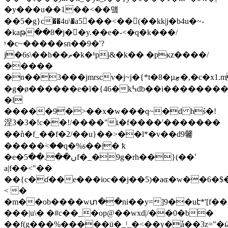
�y���u��1��<��먴
��5�g}c��4u\�a5���<��(��kk|j�b4u�~-
�kaթ��8�j�򟹟�y.��e�-<�q�k���/
ʸ�c~�����sn��9�'?
j�6s\��h��ތ�k�ʱpj&�k�� �pĸz����/
�����
�n��3���jmrscv�j~j�{*t�8�µޓ�,�c�x1.m���u�
�g�ø������e�ī�{46�k߆db��i��������6�54?
�l
�����9�>��x�w���q~�d hś�!
涅3�3�!c��!/����"ȶ�f����'�������
��ǹ�f_��f�2/��u}��>��l*�v��d9毊
�����ؗ<��q�%s��|� ҟ
�e�ں��.��5f�_�9g�rh��}(��ՙ
a|f��<"��
��{c�ɗ��e���ioc��j��5)�aɶ�w��6�$
< �
�m��ob����wտ��ni��y=]9��uէ*'[f��2k�ظ�����d���l�q���<�|n��em׺���
���|u\� �#c��_�оp@��wxd|/��0�b�
��f(g���%�����ü�_ˡ_�<��y�ǡ��3z="