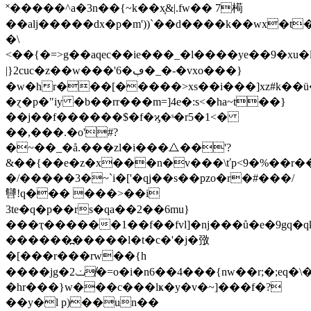
˟�����^a�3n��{~k��x̞&|.fw�� 7槆
��alj�����dx�p�m'))`��d����k��wx�t
�\
<��{�=>g��aqec��ie���_�l����ye��9�xu�l
|}2cuc�z��w���'6�ڢ�_�-�vxo���}
�w�hr���[�����>xs��i���]xz#k��ü
�ɀ�p�"iy �b��rr���m=]4e�:s<�ha~t��}
��j��f������$�f�ϗ�ˢ�r5�1<�
��,���.�o'#?
�~��_�å.���zl�i���⧍��'?
&��{��e�z�x���n�v���\ťp<9�%��r���
�/�����3�~`i�['�qj��s��pzo�r�#���/
㘜!q��� ���>��i
3te�q�p��rs�qa��2��6mu}
���ҭ������1��f��fvl]�nj���ů�e�9gq�qk
������߽�����l�t�c�'�j�㢸
�[���r���rw��{h
����jg�2ݖ�̸=o�i�n6��4���{nw��r;�;eq�\���.}
�hr���}w���c���lҝ�y�v�~]���f�?
��y�l p)��un��