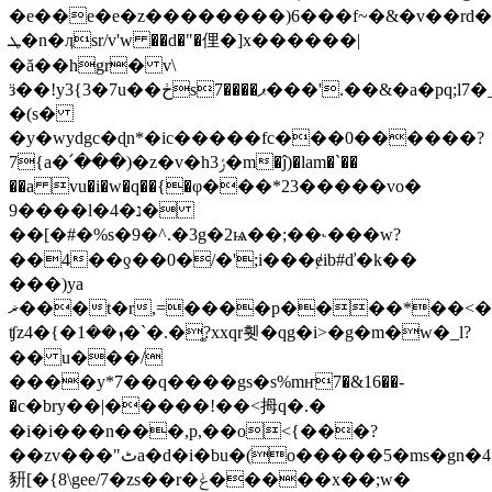
�e��e�e�z�
�������)6���f~�&�v��rd�0
ܛ�n�ӆsr/v'w ��d�"�俚�]x������|
�ă��hgr� v\
ӟ��!y3{3�7u��ڂs7����ޕ���'.��&�a�pq;l7�_�����$�e/>�jlbg�n&�-
�(s�
�y�wydgc�ɖn*�ic�����fc���0������?
7{a�՛���)�z�v�hݬ3�m�ĵ)�lam�`��
��a vu�i�w�q��{�φ���*23�����vo�
9����l�4�נ�
��[�#�%s�9�^.�3g�2ѩ��;��˞���w?
��4��ƍ��0�/�';i���ɇib#ď�k��
���)ya
ޜ���t�r,=����p����*��<����i�|)�o7"�s�}
ʧz4�{�ܙ��1�`�.�?͚xxqr휏�qg�i>�g�m�w�_l?
�� u���/
����y*7��q����gs�s%mҥ7�&16��-
�c�bry��|�����!��<拇q�.�
�i�i���n���,p,��o<{���?
��zv���"ٹa�d�i�bu�(o�����5�ms�gn�4��j��ŷ�������bs��h�i�m�h�w���g��m�c���o.=��s��3ɒ-2�os��%n1:nls�;�}vk�w�\6���4
豜[�{8\gee/7�zs��r�ݟ�����x��;w�