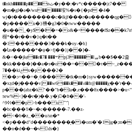
t�nkh����l�p�� ��nث�y��:�v*c�����|z7��
�m�gl�ә�/wu������垵%�s�{�pd �4�
wj�t���������c�ikjf���r�a�����qg�
�p����u�}㰘�g3�0�rww�����
�u��_�y$�l֒�=�o&�=����f$z��k7
楃*��r��v�}q�t��
�1ˤ������3���k�oy-�h}
�նs�����*�ψ�>fj��}j� �]�-
&�<��jkɇ��e�7� ���܋ipj3������lퟳb��$��2줉
�kk����]��a�ɘ�o��=���τ�~_z���
�7��kiݗx�p���2�
��ɔ=��=�ͺ6����tk�m�}syw�������|
�xܹzd�j����v]��w6t��k���\4�fr@�����χ��'r��
p���(abz�k"��"b�la�,e���8x����>�u<"5
ƽew%<]��r�)��.y�)�ft��'-
^9ߦl��p>b��� u～|
�bc���!l�~�c�����-7.��z-
�<�b�z_��u/sn�*
<�p���d"d��������͔� i�om�'�1jg�;m�
��n�d��~�vds�}