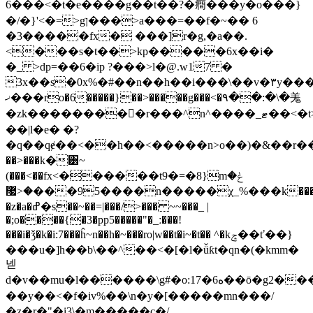
6���<�t�e����g��t��?�癎���y�o���}
�/�}'<�=>gן���>a���=��f�~�� 6
�3�����fx� ���]r�g,�a��.
<���s�t��>kp�����6x��i�
�_ >dp=��6�ip ?���>l�@.w17 �
3x��s�0x%�#��n��h��i���\��v�٣y����
ޚ���ro�6�����}��>�����g���<�۹��:�\�羗
�zk��������񵌇�r���^n^����_ޓ��<�t>�384��ǐ�7��|
��|l�e� �?
�q��qɇ��<��h��<�����n>o��)�&��r���\�
��>���k�͸~
(���<��fx<������t9�=�8}mݟ�
�<޷���95����n�����χ_%���k���
�z�a�ߝ�s��~��=|���/>��� ~~���_ |
�;o����{�3�pp5�����"�_ː���!
���i�ǯ�k�i:7���ĥ~n��h�~���ro|w��t�i~�t�� ^�kݘ��ť
��}
���u�]h��b\��^��<�[�l�ǚƙt�qn�(�kmm�
넫
d�v��mu�l������\g#�o:1ه6�7��ō�g2���_�s��x��co�%��g��f�3�u��z$��r��v����n�q#\,򳄣gs3�g0�}
��y��<�f�iv%��\n�y�[�����mn���/
�z�r�"�i3\�m�����c�/