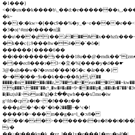
�1���}
<�f�uҡ��k����b\_��d:�e�������s_,�
�k~
��(�:�kw>�[��c9��%�y_�~ɛ����e��<�ߌ�w��o�1�\�,�:meo��>fn�s�=��'
�3�о(^#mi�t����n瀼
��u\��'�g(��ڌ���&�x��hzfz���~�o��1�n���:�2fa���\oӹ�.��3��x�p�>cn�y���sf>�����$�˗i]�}
�ҟ��c{|.9���8w�4��`�ŏ�|
������{����6��
��i��t�����y����18u��@�rndk��"[zm
�)��ec8���з�3<�⽴�%[����y�d��☛
3@�a|h��w�?�ovnd�'��ǃ�5�c �ăr��.�}
�~��l��~$s��k��e��&]e,\j��
����y�m������d��z,7�
�u��eax���0l��~kw��
q���7c���"��cʰ_�w�#�a��=9~��i��lp�_s��k�e�7��^�3
�(�kz|sƛ�>ouo�?g]�:է��qwh���xmo�iw
g^fds�cpz�t�~�f���z��
���g4�^�c�"�b�׺��2~�^c�!
����9�~���m��g�a=l_�:v8�
�f��\�e�>������i�n�8��t�l
y�
��>�t���̗kn�k_�yz_l��}y�e���1�m~�s4f�|