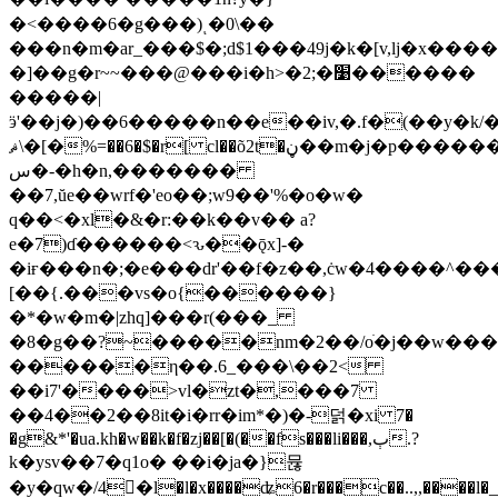
�
<����6�g���)ͺ�0\��
���n�m�ar_���$�;d$1���49j�k�[v,lj�x���
�]��g�r~~���@���i�h>�2;�׹������
�����|
ӭ'��j�)��6�����n��e��iv,�.f�(��y�kܘ�>2��/
�]�\ޘ%=��6�$�r[ cl��õ2t�ڼ��m�j�p������f��w�w����ۋ6��$lyn��01t�su����5�4��;ͱ��k�b�17���0�6�&���wn�_�1m��m<��pd6�����l.�q�(�t6y7b���k�7�o��q��2qɛt��p|
س�-�h�n,�������
��7,ŭe��wrf�'eo��;w9��'%�o�w�
q��<�xl�&�r:��k��v�� a?
e�7)ɗ������<ԅ��ǭx]-�
�iғ���n�;�e���dr'��f�z��,ċw�4����^��
[��{.���vs�o{������}
�*�w�m�|zhq]���r(���_
�8�g��?~�����nm�2��/oׁ�j��w���
������η��.6_���\��2<
��i7'����>vl�zt�,���7
��4��2��8it�i�rr�im*�)�-덝�xi 7�
�g&*'�ua.kh�w��k�f�zj��[�(��fs���li���,ٻ.?
k�ysv��7�q1o� ��i�ja�}뮪
�y�qw�/4󺚖�l�l�x����ʥ6�r���c��..,,����l�_