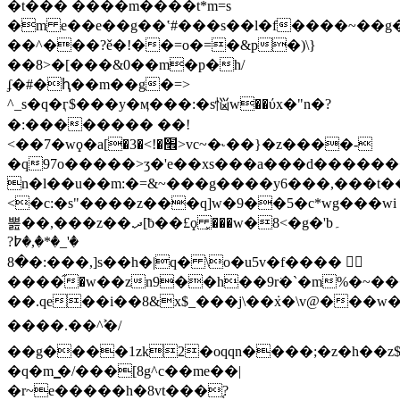
�t��� ����m����t*m=s
�m e��e��g��ʽ#���s��l�f����~��g
��^���?ě�!��=o�=�&p�)\}
��8>�[���&0��m�p�h/
ʄ�#�ԧ��m��g�=>
^_s�q�ӷ$���y�ӎ���:�s悩w
��ύx�"n�?
�:�������� ��!
>�3>vc~�˞��}�z����-
<��7�wϙ�a[�׮�!
�q97o�����>ʒ�'e��xs���a���d��������w�
n�l��u��m:�=&~���g����y6���,���t�
<�c:�s"����z���q]w�9��5�c*wg���wi
뽎��,���z��.ދ[ƀ��£ϙ ͓���w�8<�g�'b۔
�'_�*�,�߈?
�8�:���,]s��h�|q� \o�u5v�f���� 
����֞�w��zn9��h��9r͘�`�m%�~���ך���ޣ.�|l���
��.qe��i��8&x$_���j\��ܿx�\v@���
����.��^ࣸ�/
��g����1zk2�oqqn����;�z�h��z
�q�m ͇�/���[8g^c��me��|
�r~e�����h�8vt���֚?