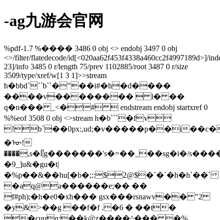
-ag九游会官网
%pdf-1.7 %���� 3486 0 obj <> endobj 3497 0 obj
<>/filter/flatedecode/id[<020aa62f453f4338a460cc2f4997189d>
]/in
23]/info 3485 0 r/length 75/prev 1102885/root 3487 0 r/size
3509/type/xref/w[1 3 1]>>stream
h�bbd```b``�"��i#�h�d����
����v��������  l� ��
q�n��� _<�#  endstream endobj startxref 0
%%eof 3508 0 obj <>stream h�b```�fv
!b`��0px:,ud;�v�����p��i��c
�ᡡ!
����,s�l̚|g�������'s�=��_��sg�i�/s���
�9_]u&�gu�t|
�%p��&��hu[�b�;::$2@$�`�`�h�h`��`
�aq@a������e;�� ��
f#ph);�h�e0�xh��� gsx���rsnawv�� "2
�y&>��g ��f�f .�6 � ��t�
�cuuq;��k@z����^��� �%