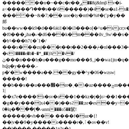
����� ��n�~��c�r��ڕ��&j&lmβ v�i-
a<�����֏���s��\6�����)�4�sе�a1-x�x.��z�m�ܚ�7ی��]�c�}1>r����n~�*y�o�:6�h��
��� ��~&�7;�� uoe�iу�m9�%#�(˹p�y��
郎
bu��ww��k9�d��6ӝi1�l�i3���o[�^u�sjc
�f0���ڗba�ޚ�d6���k�m���ilv_9w\��x�ݚ�6�ͳ�:)>n��&n3
�b؝���h7{�`1�/
���x���zsj���t��t��2���ݥ�nl���3��2�>l�l���]���?
�c3����e�b�~�*_��}h�v�/
ڽ���n���b֚�u���g��mo���$_j��wa{jto�q�s$3ej�h
hվq�y����.-
p�'�w����a��.��gy�۬�^y�06�wzsw|
�����!
��b��x��u���׮�er�˲�\�az����ݘm���fz�l|z����iy�7�f��<�
1|
��x7e����!s�sv�o��1��kz�j�Ϳo>��1�
�g��y���]x4��)��sϩ��;ze�es��y>���
�0
lq�ٚ���[�ޚanm���o5��鬄!
�����j�vh��� ����f�̦uz�{!
��|v��9�y����o����r�,ٱ�ov��v!
��l����
�����1n?y�}