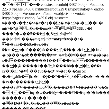
�� �w� endstream endobj 3487 0 obj <>/outlines
225 0 r/pages 3480 0 r/structtreeroot 229 0 r/type/catalog>> endobj
3488 0 obj <>/resources<>/font<>/xobject<>>>/rotate
0/type/page>> endobj 3489 0 obj <>stream
h��t�k�p�w�c�ԛ{��� y�f�\���6�i
mjs7�?g{tn�n��ma�(~ً�d����c|�!
���9�w��5��i �j&b@v%
��$ 0���@<ܐari c�t�q�ԕ��a�
��a##��b0o�%ޡt�?
6�cc�ƽ�o9���)#k���`,�l��¬�1�1n /
�'f���"�9ե����(�jԉp���n�i�r�e
x�c���4�����1��4��v˥mr�$������
���@ ����k��8h���bb����6�t
cy�t�n,;?�_��{vb��xv\�ťp� �$m 5c
�.�4ݜh$r�jha�dm�j��*��qt8�#�s�<ۥ�r�t�y'xt�����d�9�d�kqj
�vz�o�����tp�
���av^����hpb�.���q$-8<4�q���"q�$
�>f˿��fѹ,�w�a�b(y^�r��#f��qo�f�%�
�����k:}!�(�<��?
��]ȣ��d�g�z����ȧ�ruf��
�����t�%�o��\l)