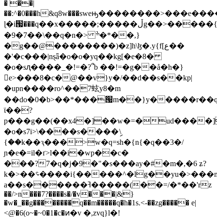
� ��|
��:^�0���h&q8w���sweԣ��������>���e��
ɭ�i՗���q��x�����;�����ڵg��>�����{���
�9�7��\��q�n�> ׯ�*��,}
�g��@��������)�z]h\ɮ�.y{f[ع��
�'�c���|nȿǟ�o�o�yq��kg[�e�8�
�o�sԯ����_�!=�?՞b ��!=�g��å�h�}
e>���8�c�@��v}y�/��d��s��kp|
�upn����ro^��7蚿y8�m
��do�0�b>��*���՗m��}y�����r��q
ϊ��?
p���g��(��x4�]��w�=�ud����]
�o�s7i>\����s����ި\
{��k��ԇ���>w�q=sh�{n{�q��3�/
ɲ�e�=il�ґ>l��i�wp��c�
���?7�q�j�9�"�s���ay�#�m�,�6 ʑ?
k�>��؝����i{�����^�lg��yu�>���m�x��u<>)��
a��s������ߔ�����(��=/�*��'rz
��/>n���7?����s�/�v���|&}
�w�_��g��������q��m�����q�h�1s.<-��zg����� e|
<@�6(o~�~0�1�c�ͷ�v �,zvq}l�!