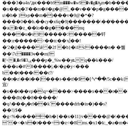
���3�a4n/'ԫ���b9m���w�w9�v�g�ԡm�b���
�x��q�3'��m�#�g�@_��v��'�p�g����ި
u\�h� }ɝɲ��m�)���v�9@�*�?
����0��h.��cy�x6q�9j�������\��҃����\ϣ܈8&�e{��ιw��i\ʫ���$p�g�f
�ѫ�r�z_��lо��g����mq
����u�st�����:\�����钎
��:e�����>��n:��ϡ]́��!
�'2�j]����ǽ �2f �b}�i1c����n� �쪯
��\7c����3ҹ��m|!
�|'<�,�e9�3ݷ���p�_%w��yܧq��k���/
���u�#\8����|,�/�g�y<���
b��t���/��ƈ?/
��t�z\��i��]���ꭸ��tf�$�[ᓶ*��/5c��k{
宣/
�x��t��vp�\q=����>����x���t��
���dh(��8�����/
�q/\���ݸ�rl��k`����drh�in�)��s?
��!}$�
�g<%�a����h�{��x�11}v����@�\���)
΅�<�/s�i���=ґ�z<�8lms.�x1�k:_�a�m�4ݿ��