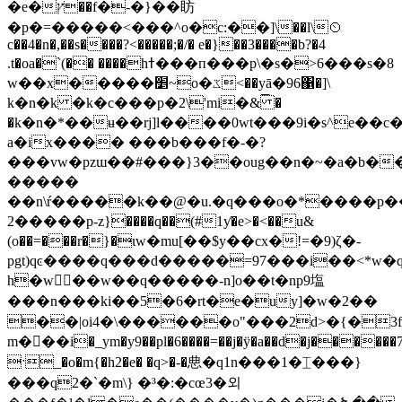
�e�ץ��f�-�}��眆
�p�=�����<���^o�c:��]\��l\⏲
c��4�n�,��s����?<�����;�/� e�}��3����b?�4
.t�oa�`(�� ����hߙ���п���p\�s�>6���s�8
w��x�����׵~o�ػ<��yā�96΁�]\
k�n�k �k�c���p�2\'mi�&꛱ �
�k�n�*��ʉ��rj]l����0wt���9i�s^e��c
a�ix���� ���b���f�-�?
���vw�pzɯ��#���}3��oug��n�~�a�b��
�����
��n\ŕ�����k��@�u.�q���o�*����p��\�>�3��
���2��p-z}����q��(#1ƴ�e>�<��u&
(o��=���r�}�ιw�mu[��$y��cx�!=�9)ζ�-
pgt)qͼ����q���d�����=97���i��<*w�q
h�w��w��q�����-n]o��t�np9塩
���n���ki��5�6�rt�e�uy]�w�2��
��|oi4�\������o"���2d>�{�3f�͡
m�򓴩��i�_ym�y9��pl�6����=��j�ÿ�a��d�j������7
ˑ_�o�m{�h2�e� �q>�-�㤟�q1n���1�⌶���}
���q2�`�m\} �³�:�cœ3�외