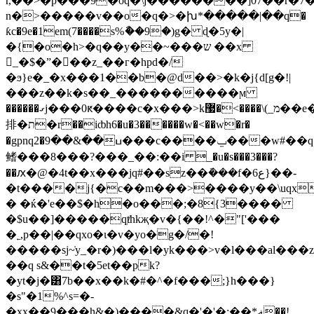
r,��>�p���9�oq�\j��������]07��r�7�
n�>�����v��o�q�>�խ*�����|��q�
ƙc�9e�1em(7����s%ާ��9�)g� ɖ�5y�|
�{�o�h>�q��y��~���ש ��x
񊧹_�$�ˮ���z_��г�
hpd�/
�ϧ}e�_�x���1��b�@d��>�k�j{d[g�!|
���z��k�s��_����������ϻ
������ގj���0ԟ����c�x���>kמ_)\����>�޷��e�f��qu���`
排�ת�r��iȸh6�u�3������w�<��w�r�
�gpnq2�ߎ��&��9���c����ݐ���w#��q�}d
鳍���8���?���_��: ��i _�u�s���3���?
��ԕ�@�4t��x���jq#��sz��ܽ���f�ع6}��-
� �ќ�'e��$�h�o���;�8{3����
�$u��]�����qⱦhkҗ�v�{��!^�"['���
�˿,p��|��qxo�ι�v�yo�g�/�!
�����sj~̇y_�r�)���l�yk���>v�l���al���
��q s&��t�5et��pk?
�yt�j�͸7b��x��k�#�^�f���;}h���}
�s"�1%^s=�-
�xx��9���h&�)����&q�'�'�;��*ޣ��!