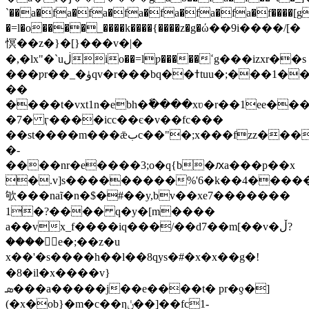
`��a�fa�fa�fa�fa�fa�fa�f
�=l�o����_����k����{����z�g�ώ��9i����/[�
慏��z�}�[}���v�|�
�,�lx"�`uڶio��=lƿ�����ߵg���izxr��s
���ƿr��_�ۈqv�r���bq��ߙtuu�;���1��p)�a]�e.��n���
��
����t�vxt1n�ebh�ٗ����xʋ�r��1ee�
�7� ӷ����icc��є�v��fc���
��st����m���ǣبc��"�;x���fzz���#�;|&����66�c��.�yr�,'��x�tz'���o�
�-
����nr�e����3;o�q{b�ԕa���p��x
�.v]s���������%'6�k��4����
欨���naĩ�n�$�#��y,bv��xe7�������
1�?���� q�y�[m����
a��vx_f����iq���/��d7��m[��v�ڵ?
����ؖe�;��z�u
x��'�s����h��l��8qys�#�x�x��g�!
�8�il�x����v}
ܣ���a�����j��e����t� pr�ƍ�]
(�x�ob}�m�c��ƞݩ��]��fc1-