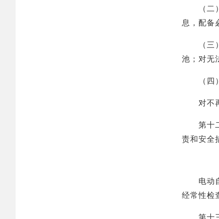
（二）在
息，配备
（三）开
池；对无
（四）法
对不再继
第十二条
责和安全
电动自行
经常性检
第十三条