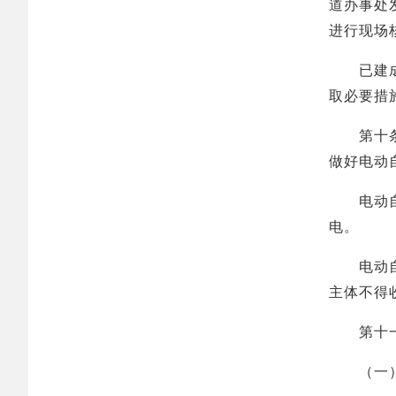
道办事处
进行现场
已建成的
取必要措
第十条 
做好电动
电动自行
电。
电动自行
主体不得
第十一条
（一）明