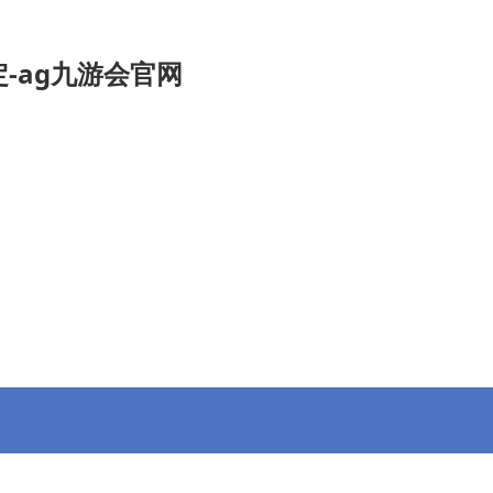
-ag九游会官网
九游会官
招投标信息
专委会
会员动态
信息公开