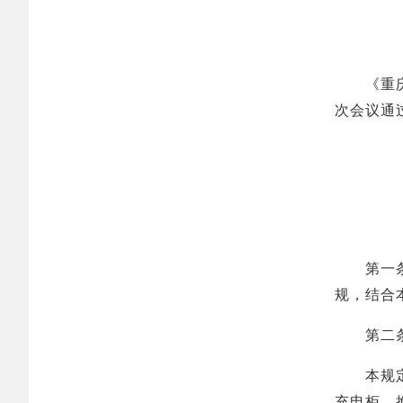
《重庆市
次会议通过
第一条 
规，结合
第二条 
本规定所
充电柜、