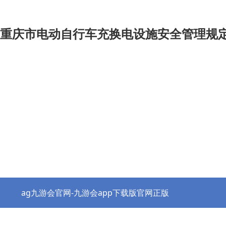
重庆市电动自行车充换电设施安全管理规定
ag九游会官网-九游会app下载版官网正版
热点资讯
协会之窗
行业党建
政策法规
ag