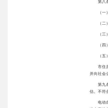
第八条 
（一）不
（二）与
（三）不
（四）线
（五）国
市住房城
并向社会
第九条 
估。不符
电动自行