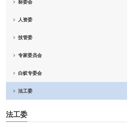
标委会
人资委
技管委
专家委员会
白蚁专委会
法工委
法工委
我的位置：
ag九游会官网-九游会app下载版官网正版
>
专委会
>
法工委