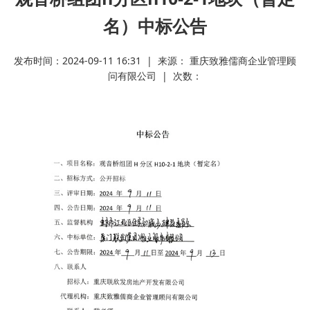
名）中标公告
发布时间：2024-09-11 16:31 | 来源： 重庆致雅儒商企业管理顾
问有限公司 | 次数：