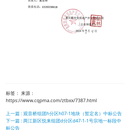
标签： 来源：
https://www.cqpma.com/ztbxx/7387.html
上一篇 : 观音桥组团h分区h07-1地块（暂定名）中标公告
下一篇 : 两江新区悦来组团d分区d47-1-1号宗地一标段中
标公告