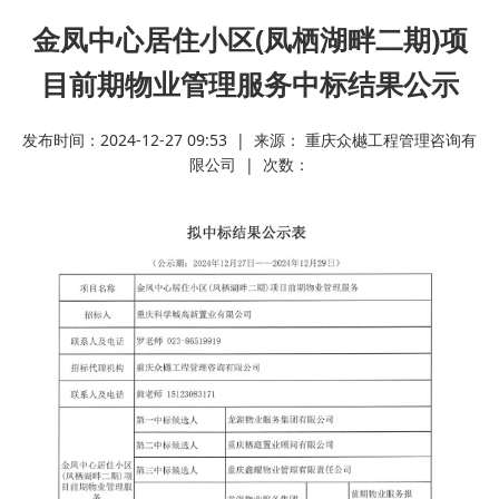
金凤中心居住小区(凤栖湖畔二期)项
目前期物业管理服务中标结果公示
发布时间：2024-12-27 09:53 | 来源： 重庆众樾工程管理咨询有
限公司 | 次数：