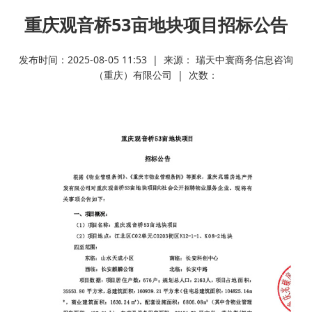
重庆观音桥53亩地块项目招标公告
发布时间：2025-08-05 11:53 | 来源： 瑞天中寰商务信息咨询
（重庆）有限公司 | 次数：