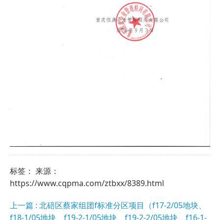
标签： 来源：
https://www.cqpma.com/ztbxx/8389.html
上一篇 : 北碚区蔡家组团f标准分区项目（f17-2/05地块、
f18-1/05地块、f19-2-1/05地块、f19-2-2/05地块、f16-1-