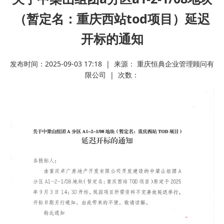
（暂定名：重庆西站tod项目）延迟
开标的通知
发布时间：2025-09-03 17:18 | 来源： 重庆恒典企业管理顾问有
限公司 | 次数：