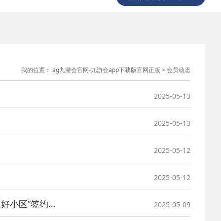
我的位置：
ag九游会官网-九游会app下载版官网正版
>
会员动态
2025-05-13
2025-05-13
2025-05-12
2025-05-12
华龙网：破解外卖配送行业“最后100米”难题 涪陵举行“福临·骑手友好小区”签约仪式
2025-05-09