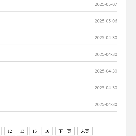
2025-05-07
2025-05-06
2025-04-30
2025-04-30
2025-04-30
2025-04-30
2025-04-30
12
13
15
16
下一页
末页