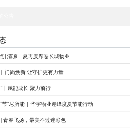
专家委员会
白蚁专委会
标委会
人资委
技管委
法工委
的公告
态
点|清凉一夏再度席卷长城物业
 | 门岗焕新 让守护更有力量
划”丨赋能成长 聚力前行
 “节”尽所能 | 华宇物业迎峰度夏节能行动
营|青春飞扬，最美不过迷彩色