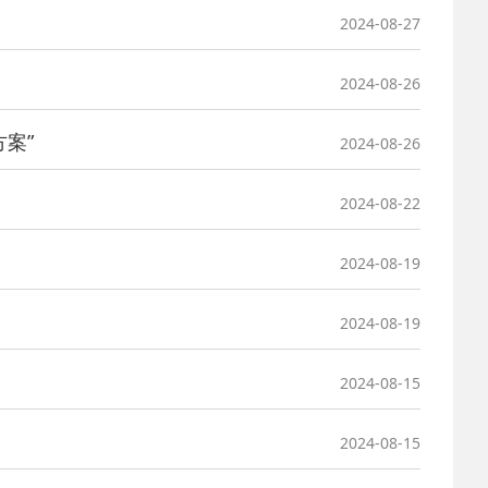
2024-08-27
2024-08-26
案”
2024-08-26
2024-08-22
2024-08-19
2024-08-19
2024-08-15
2024-08-15