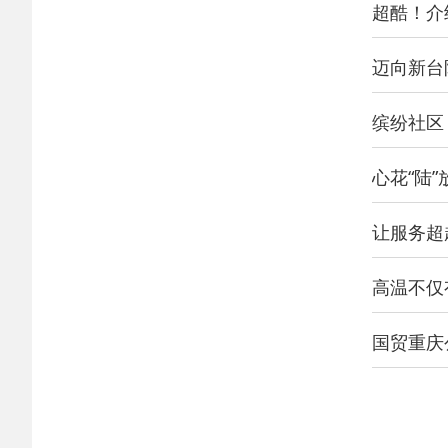
超酷！介
迈向新台
缤纷社区
心花“陆
让服务超
高温不仅
国贸重庆