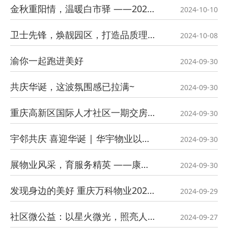
金秋重阳情，温暖白市驿 ——2024年白市驿镇重阳节活动报道
2024-10-10
卫士先锋，焕靓园区，打造品质理想社区
2024-10-08
渝你一起跑进美好
2024-09-30
共庆华诞，这波氛围感已拉满~
2024-09-30
重庆高新区国际人才社区一期交房 助力高层次人才安居乐业
2024-09-30
宇邻共庆 喜迎华诞 | 华宇物业以行动守护 为祖国庆生！！
2024-09-30
展物业风采，育服务精英 ——康田智慧服务物业服务技能竞赛圆满举行
2024-09-30
发现身边的美好 重庆万科物业2024朴里节启幕
2024-09-29
社区微公益：以星火微光，照亮人生美好
2024-09-27