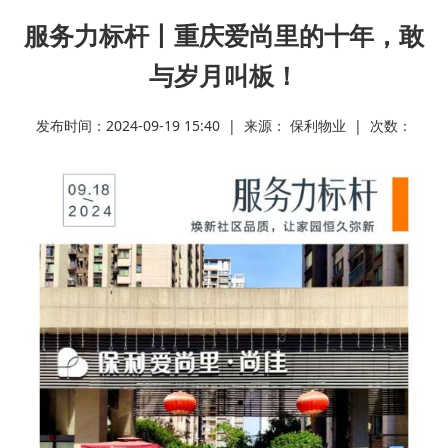
服务力标杆丨重庆爱尚里的十年，敢
与岁月叫板！
发布时间：2024-09-19 15:40 | 来源： 保利物业 | 次数：