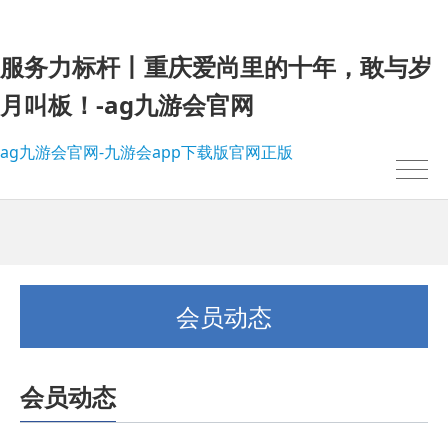
服务力标杆丨重庆爱尚里的十年，敢与岁
月叫板！-ag九游会官网
ag九游会官网-九游会app下载版官网正版
会员动态
会员动态
我的位置：
ag九游会官网-九游会app下载版官网正版
>
会员动态