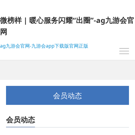
微榜样 | 暖心服务闪耀“出圈”-ag九游会官
网
ag九游会官网-九游会app下载版官网正版
会员动态
会员动态
我的位置：
ag九游会官网-九游会app下载版官网正版
>
会员动态