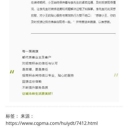
标签： 来源：
https://www.cqpma.com/huiydt/7412.html