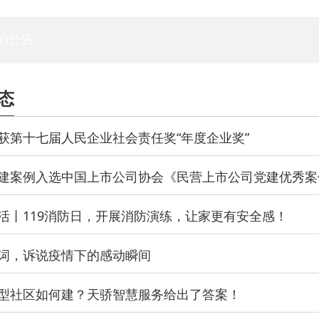
专家委员会
白蚁专委会
标委会
人资委
技管委
法工委
的公告
态
获第十七届人民企业社会责任奖“年度企业奖”
建案例入选中国上市公司协会《民营上市公司党建优秀案
活丨119消防日，开展消防演练，让家更有安全感！
词，诉说疫情下的感动瞬间
型社区如何建？天骄智慧服务给出了答案！