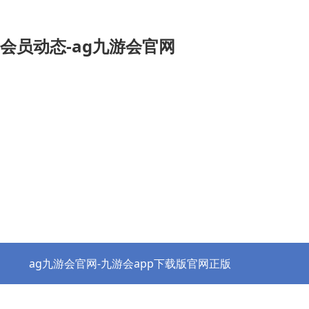
会员动态-ag九游会官网
ag九游会官网-九游会app下载版官网正版
热点资讯
协会之窗
行业党建
政策法规
ag