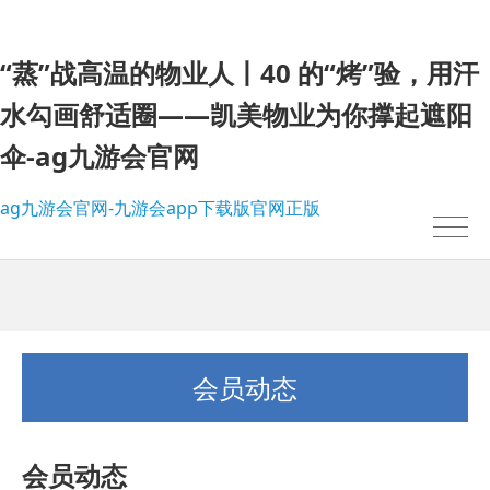
“蒸”战高温的物业人丨40 的“烤”验，用汗
水勾画舒适圈——凯美物业为你撑起遮阳
伞-ag九游会官网
ag九游会官网-九游会app下载版官网正版
会员动态
会员动态