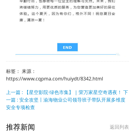
标签： 来源：
https://www.cqpma.com/huiydt/8342.html
上一篇 : 【星空影院·绿色市集】 | 荣万家星空奇遇夜！
下
一篇 : 安全攻坚丨渝海物业公司领导班子带队开展多维度
安全专项检查
推荐新闻
返回列表