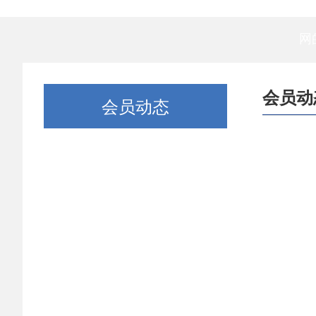
网
会员动
会员动态