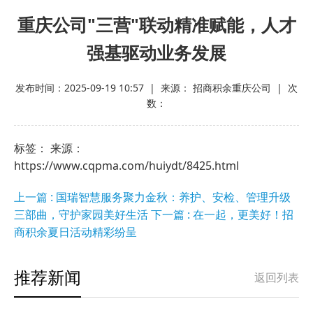
重庆公司"三营"联动精准赋能，人才
强基驱动业务发展
发布时间：2025-09-19 10:57 | 来源： 招商积余重庆公司 | 次
数：
标签： 来源：
https://www.cqpma.com/huiydt/8425.html
上一篇 : 国瑞智慧服务聚力金秋：养护、安检、管理升级
三部曲，守护家园美好生活
下一篇 : 在一起，更美好！招
商积余夏日活动精彩纷呈
推荐新闻
返回列表