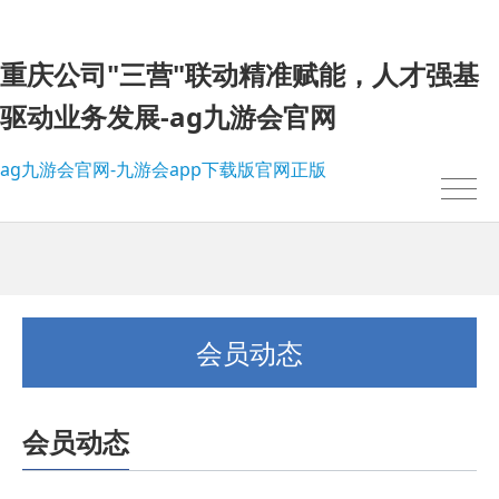
重庆公司"三营"联动精准赋能，人才强基
驱动业务发展-ag九游会官网
ag九游会官网-九游会app下载版官网正版
会员动态
会员动态
我的位置：
ag九游会官网-九游会app下载版官网正版
>
会员动态