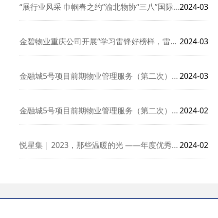
“展行业风采 巾帼春之约”渝北物协“三八”国际妇女节插花艺术
2024-03
金碧物业重庆公司开展“学习雷锋好榜样，雷锋精神代代传”主题活
2024-03
金融城5号项目前期物业管理服务（第二次）中标候选人公示
2024-03
金融城5号项目前期物业管理服务（第二次）招标公告
2024-02
悦星集 | 2023，那些温暖的光 ——年度优秀员工榜样事迹
2024-02