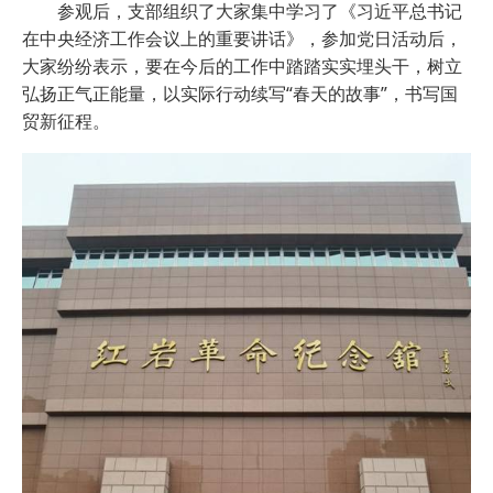
参观后，支部组织了大家集中学习了《习近平总书记
在中央经济工作会议上的重要讲话》，参加党日活动后，
大家纷纷表示，要在今后的工作中踏踏实实埋头干，树立
弘扬正气正能量，以实际行动续写“春天的故事”，书写国
贸新征程。