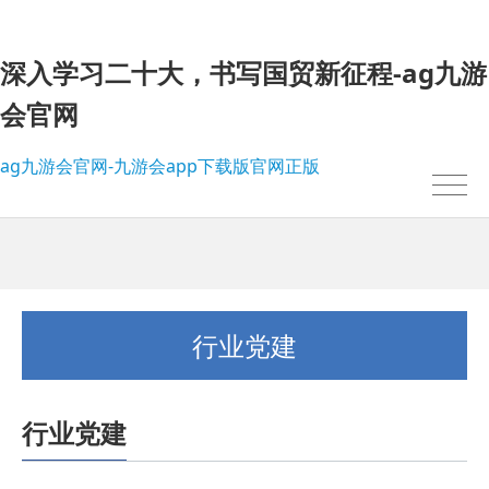
深入学习二十大，书写国贸新征程-ag九游
会官网
ag九游会官网-九游会app下载版官网正版
行业党建
行业党建
我的位置：
ag九游会官网-九游会app下载版官网正版
>
行业党建