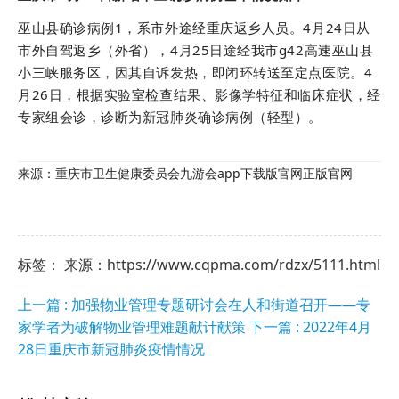
巫山县确诊病例1，系市外途经重庆返乡人员。4月24日从
市外自驾返乡（外省），4月25日途经我市g42高速巫山县
小三峡服务区，因其自诉发热，即闭环转送至定点医院。4
月26日，根据实验室检查结果、影像学特征和临床症状，经
专家组会诊，诊断为新冠肺炎确诊病例（轻型）。
来源：重庆市卫生健康委员会九游会app下载版官网正版官网
标签： 来源：https://www.cqpma.com/rdzx/5111.html
上一篇 : 加强物业管理专题研讨会在人和街道召开——专
家学者为破解物业管理难题献计献策
下一篇 : 2022年4月
28日重庆市新冠肺炎疫情情况