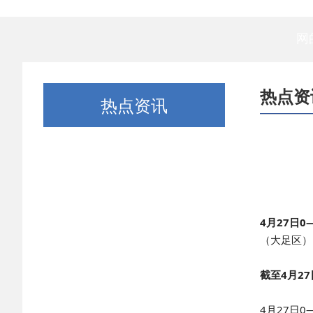
网
热点资
热点资讯
4月27日
（大足区）
截至4月2
4月27日