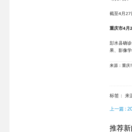
截至4月2
重庆市4月
彭水县确诊
果、影像学
来源：重庆
标签： 来源：h
上一篇 :
推荐新