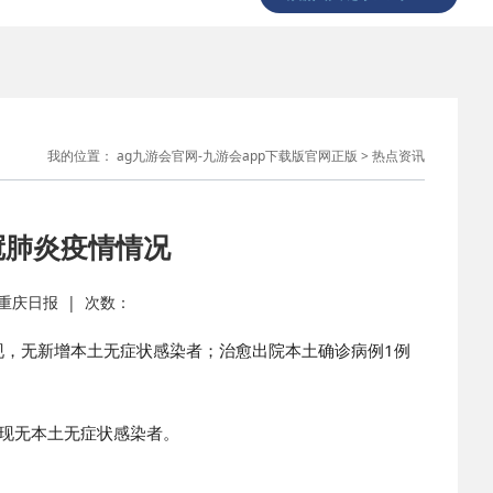
我的位置：
ag九游会官网-九游会app下载版官网正版
>
热点资讯
新冠肺炎疫情情况
源： 重庆日报 | 次数：
现，无新增本土无症状感染者；治愈出院本土确诊病例1例
现无本土无症状感染者。