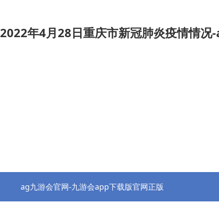
2022年4月28日重庆市新冠肺炎疫情情况
ag九游会官网-九游会app下载版官网正版
热点资讯
协会之窗
行业党建
政策法规
ag