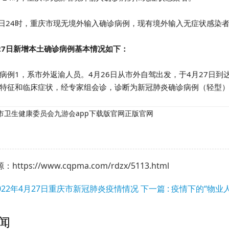
7日24时，重庆市现无境外输入确诊病例，现有境外输入无症状感染者
27日新增本土确诊病例基本情况如下：
病例1，系市外返渝人员。4月26日从市外自驾出发，于4月27日到
特征和临床症状，经专家组会诊，诊断为新冠肺炎确诊病例（轻型
市卫生健康委员会九游会app下载版官网正版官网
ttps://www.cqpma.com/rdzx/5113.html
 2022年4月27日重庆市新冠肺炎疫情情况
下一篇 : 疫情下的“物
闻