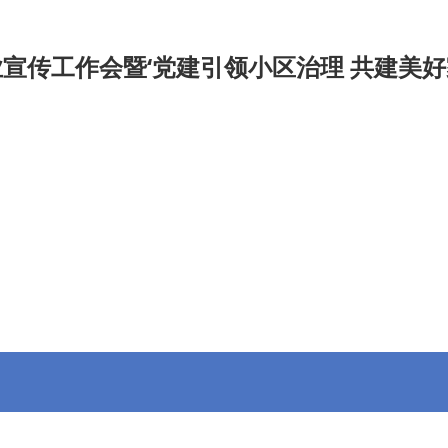
宣传工作会暨‘党建引领小区治理 共建美好家
九游会官
招投标信息
专委会
会员动态
信息公开