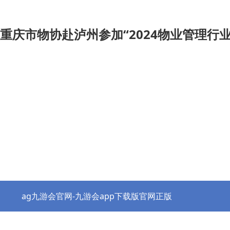
重庆市物协赴泸州参加“2024物业管理行业
ag九游会官网-九游会app下载版官网正版
热点资讯
协会之窗
行业党建
政策法规
ag