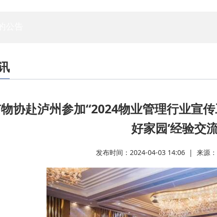
专家委员会
白蚁专委会
标委会
人资委
技管委
法工委
的公告
讯
物协赴泸州参加“2024物业管理行业宣传
好家园’经验交流
发布时间：2024-04-03 14:06 | 来