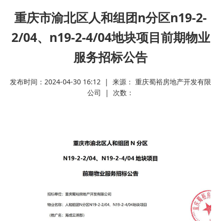
重庆市渝北区人和组团n分区n19-2-
2/04、n19-2-4/04地块项目前期物业
服务招标公告
发布时间：2024-04-30 16:12 | 来源： 重庆蜀裕房地产开发有限
公司 | 次数：