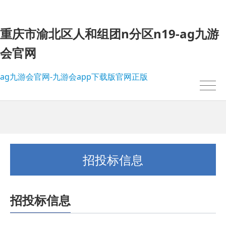
重庆市渝北区人和组团n分区n19-ag九游
会官网
ag九游会官网-九游会app下载版官网正版
招投标信息
招投标信息
我的位置：
ag九游会官网-九游会app下载版官网正版
>
招投标信息