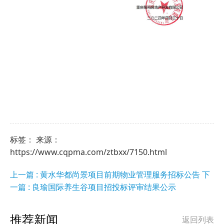
标签： 来源：
https://www.cqpma.com/ztbxx/7150.html
上一篇 : 黄水华都尚景项目前期物业管理服务招标公告
下
一篇 : 良瑜国际养生谷项目招投标评审结果公示
推荐新闻
返回列表