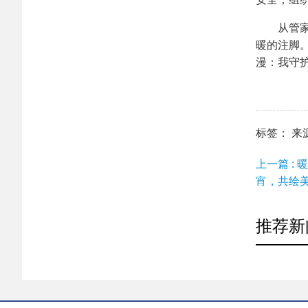
从管
暖的注脚
漫：我守
标签： 来源：h
上一篇 :
宵，共绘
推荐新