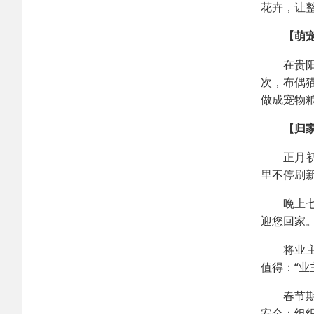
花卉，让
【萌
在贵
次，布偶
做成宠物
【归
正月
里不停刷
晚上
迎您回家
将业
值得：“
春节
安全；组