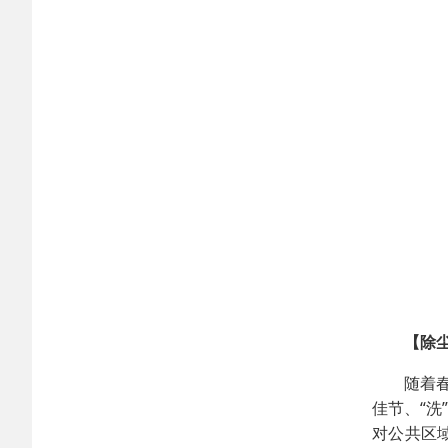
【除
随着
佳节、“
对公共区