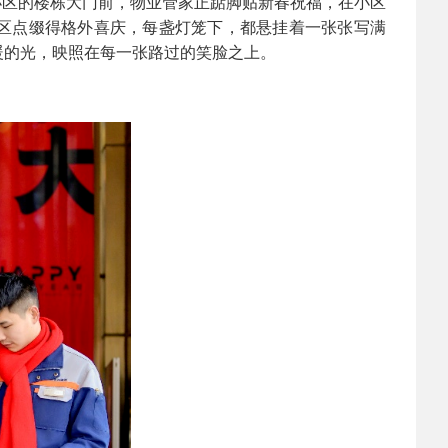
小区的楼栋大门前，物业管家正踮脚贴新春祝福，在小区
区点缀得格外喜庆，每盏灯笼下，都悬挂着一张张写满
暖的光，映照在每一张路过的笑脸之上。