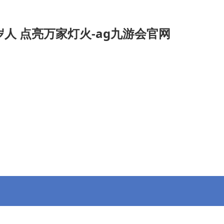
人 点亮万家灯火-ag九游会官网
九游会官
招投标信息
专委会
会员动态
信息公开