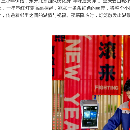
廿三小年伊始，永升服务团队便化身"年味造景师"。重庆云山晓
上，一串串红灯笼高高挂起，宛如一条条红色的丝带，将整个小
片，传递着邻里之间的温情与祝福。夜幕降临时，灯笼散发出温