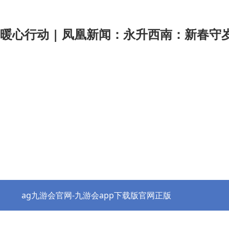
暖心行动 | 凤凰新闻：永升西南：新春守岁
ag九游会官网-九游会app下载版官网正版
热点资讯
协会之窗
行业党建
政策法规
ag