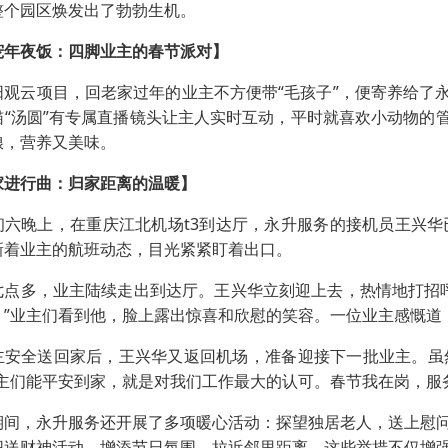
整个园区焕发出了勃勃生机。
宠年夜饭：四脚业主的春节派对】
阳观云项目，回老家过年的业主不方便带“毛孩子”，便寄养给了
猫“汤圆”有专属直播镜头让主人实时互动，平时就喜欢小动物的
粮，营养又美味。
家进行曲：归家距离的温暖】
初六晚上，在重庆江北机场t3到达厅，永升服务的接机员王兴
新着业主的航班动态，目光紧紧盯着出口。
七点多，业主陆续走出到达厅。王兴华立刻迎上去，热情地打招
。”业主们看到他，脸上露出惊喜和欣慰的笑容。一位业主感慨道
主安全送回家后，王兴华又返回机场，准备迎接下一批业主。虽
业主们能平安到家，就是对我们工作最大的认可。春节我在岗，服
期间，永升服务还开展了多项暖心活动：探望独居老人，送上慰
织送财神活动，增添节日氛围，拉近邻里距离。这些举措不仅增