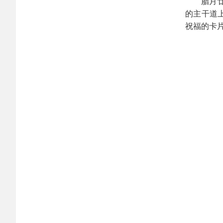
腊月
的主干道
祝福的卡