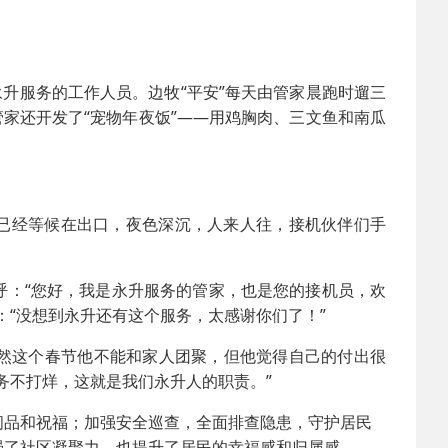
永升服务的工作人员。边牧“平安”每天由管家晨跑时遛三
管家还开发了“宠物年夜饭”——用鸡胸肉、三文鱼和南瓜
华已经等候在出口，夜色深沉，人来人往，接机伙伴们手
呼：“您好，我是永升服务的管家，也是您的接机员，欢
：“没想到永升还有这个服务，太感谢你们了！”
然这个春节他不能和家人团聚，但他觉得自己的付出很
务不打烊，这就是我们永升人的职责。”
问品和祝福；加强安全巡查，全面排查隐患，守护居民
强了社区凝聚力，也提升了居民的幸福感和归属感。