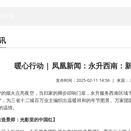
专家委员会
白蚁专委会
标委会
人资委
技管委
法工委
的公告
讯
暖心行动 | 凤凰新闻：永升西南：
发布时间：2025-02-11 14:56 | 来
夕的烟火点亮夜空，当归家的脚步叩响门扉，永升服务西南区域千
守，为三省十二城百万业主编织出温暖祥和的年节图景。万家团
的温情。
味造景师：光影里的中国红】