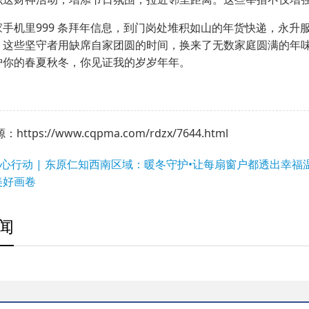
家手机里999 条拜年信息，到门岗处堆积如山的年货快递，永
。这些坚守者用缺席自家团圆的时间，换来了无数家庭圆满的年
护你的春夏秋冬，你见证我的岁岁年年。
ttps://www.cqpma.com/rdzx/7644.html
 暖心行动 | 东原仁知西南区域：暖冬守护•让每扇窗户都透出幸福
美好画卷
闻