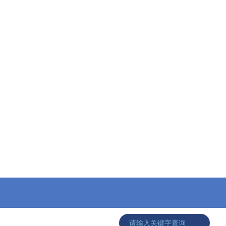
学习园地
诚信建设