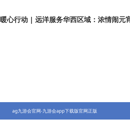
暖心行动 | 远洋服务华西区域：浓情闹元
ag九游会官网-九游会app下载版官网正版
热点资讯
协会之窗
行业党建
政策法规
ag