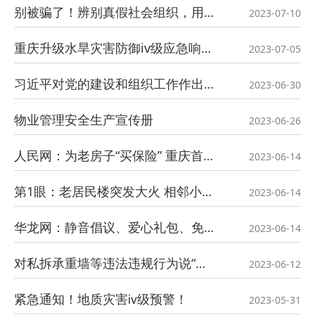
别被骗了！辨别真假社会组织，用这些方法
2023-07-10
重庆升级水旱灾害防御iv级应急响应为ⅲ级应急响应
2023-07-05
习近平对党的建设和组织工作作出重要指示 代表党中央向全国广大共产党员致以节日问候
2023-06-30
物业管理安全生产宣传册
2023-06-26
人民网：为老房子“买保险” 重庆首张“房屋安全保险”保单签发
2023-06-14
第1眼：老居民楼突发大火 相邻小区物业及时出手
2023-06-14
华龙网：静音倡议、爱心礼包、免费接送……重庆物业人“暖心助考”显担当！
2023-06-14
对私拆承重墙等违法违规行为说“不”！住房和城乡建设部发文→
2023-06-12
紧急通知！地质灾害ⅳ级预警！
2023-05-31