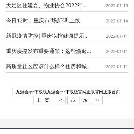
大足区住建委、物业协会2022年春节前安全、防疫工作部署暨表彰会议
2022-01-19
今日12时，重庆市“场所码”上线
2022-01-14
新冠疫情防控|重庆疾控健康提示（2022年1月10日14时）
2022-01-11
重庆疾控发布重要通知：这些渝返渝人员，原则上实施14天集中隔离
2022-01-11
高质量社区应该什么样？住房和城乡建设部发布《完整居住社区建设指南》
2022-01-11
九游会app下载版九游会app下载版官网正版官网正版首页
上一页
74
75
76
77