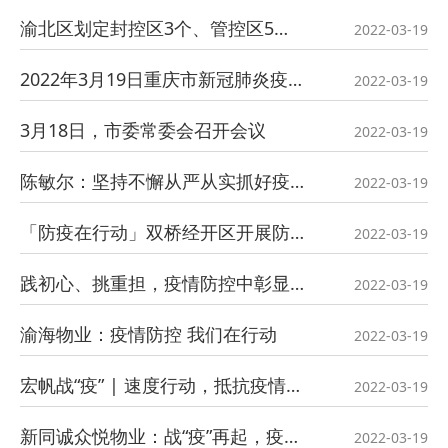
渝北区划定封控区3个、管控区5个、防范区1个
2022-03-19
2022年3月19日重庆市新冠肺炎疫情情况
2022-03-19
3月18日，市委常委会召开会议
2022-03-19
陈敏尔：坚持不懈从严从实抓好疫情防控，筑牢联防联控群防群治严密防线
2022-03-19
「防疫在行动」双桥经开区开展防疫专项检查 高筑疫情防控墙
2022-03-19
践初心、挑重担，疫情防控中彰显利铭人风采
2022-03-19
渝海物业：疫情防控 我们在行动
2022-03-19
宏帆战“疫” | 速度行动，抵抗疫情“倒春寒”
2022-03-19
新同诚众悦物业：战“疫”再起，疫情防控我们不松懈！
2022-03-19