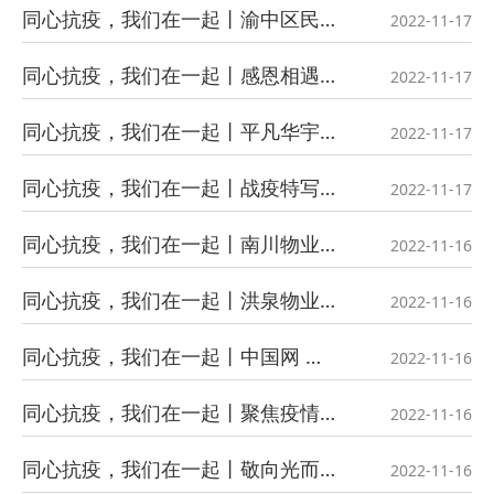
同心抗疫，我们在一起丨渝中区民政局：危难之际显身手 社区食堂“助餐”忙
2022-11-17
同心抗疫，我们在一起丨感恩相遇，静待归期！记录御璟湖山那些人与事...
2022-11-17
同心抗疫，我们在一起丨平凡华宇人 一本特殊的“结婚证”，见证责任与爱
2022-11-17
同心抗疫，我们在一起丨战疫特写 讲述长安物业人的战“疫”故事
2022-11-17
同心抗疫，我们在一起丨南川物业人：用真心、真情、真爱筑牢小区防疫安全
2022-11-16
同心抗疫，我们在一起丨洪泉物业疫情防控保障纪实
2022-11-16
同心抗疫，我们在一起丨中国网 重庆巴南：物业助力同抗“疫” 齐心协力筑防线
2022-11-16
同心抗疫，我们在一起丨聚焦疫情下的金茂“逆行者”
2022-11-16
同心抗疫，我们在一起丨敬向光而行，守护平安的孤勇者！
2022-11-16