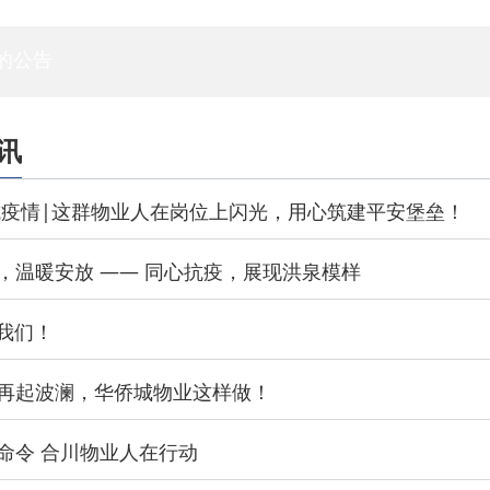
专家委员会
白蚁专委会
标委会
人资委
技管委
法工委
的公告
讯
抗疫情|这群物业人在岗位上闪光，用心筑建平安堡垒！
，温暖安放 —— 同心抗疫，展现洪泉模样
有我们！
再起波澜，华侨城物业这样做！
命令 合川物业人在行动