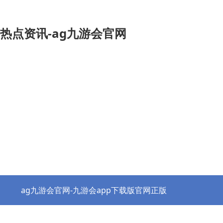
热点资讯-ag九游会官网
ag九游会官网-九游会app下载版官网正版
热点资讯
协会之窗
行业党建
政策法规
ag