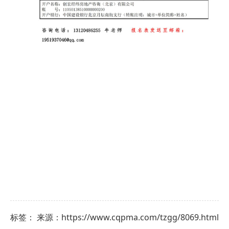
标签： 来源：https://www.cqpma.com/tzgg/8069.html