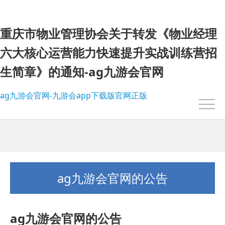
重庆市物业管理协会关于转发《物业经理
六大核心运营能力快速提升实战训练营招
生简章》的通知-ag九游会官网
ag九游会官网-九游会app下载版官网正版
ag九游会官网的公告
ag九游会官网的公告