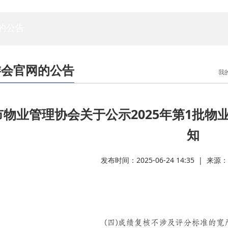
专家委员会
白蚁专委会
标委会
人资委
技管委
法工委
的公告
游会官网的公告
我
市物业管理协会关于公示2025年第1批
知
发布时间：2025-06-24 14:35 | 来