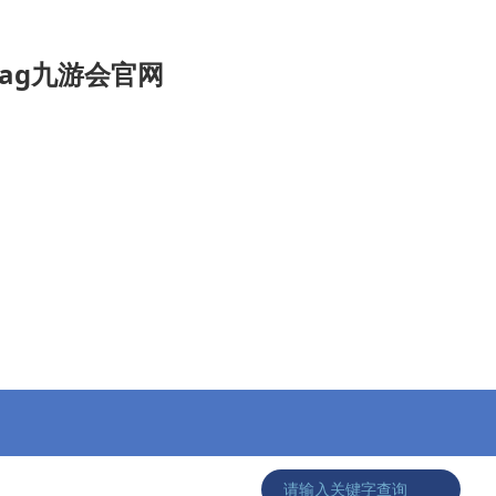
ag九游会官网
学习园地
诚信建设