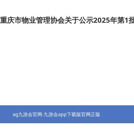
重庆市物业管理协会关于公示2025年第1
ag九游会官网-九游会app下载版官网正版
热点资讯
协会之窗
行业党建
政策法规
ag