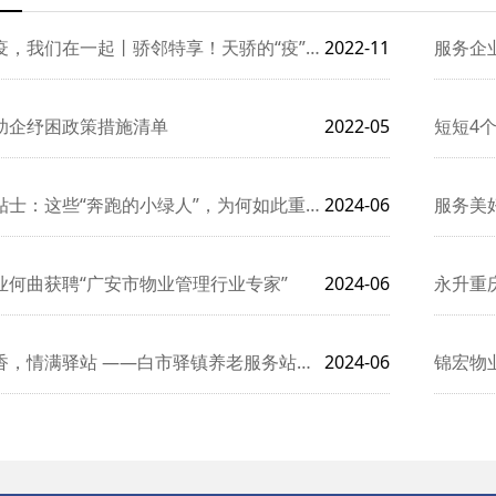
，我们在一起丨骄邻特享！天骄的“疫”张服务清单
2022-11
服务企
助企纾困政策措施清单
2022-05
短短4
士：这些“奔跑的小绿人”，为何如此重要？
2024-06
服务美好
业何曲获聘“广安市物业管理行业专家”
2024-06
永升重
，情满驿站 ——白市驿镇养老服务站端午节活动简报
2024-06
锦宏物