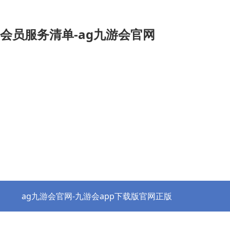
会员服务清单-ag九游会官网
ag九游会官网-九游会app下载版官网正版
热点资讯
协会之窗
行业党建
政策法规
ag