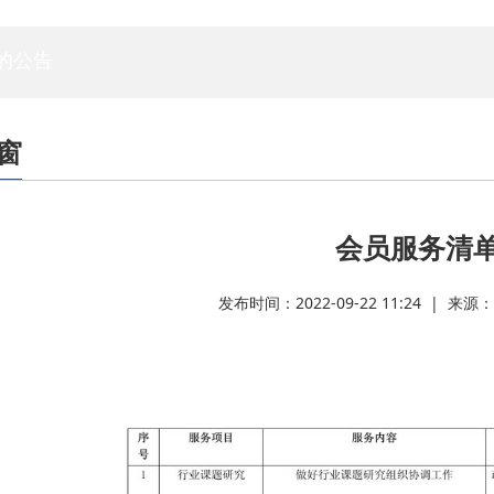
专家委员会
白蚁专委会
标委会
人资委
技管委
法工委
的公告
窗
会员服务清
发布时间：2022-09-22 11:24 | 来