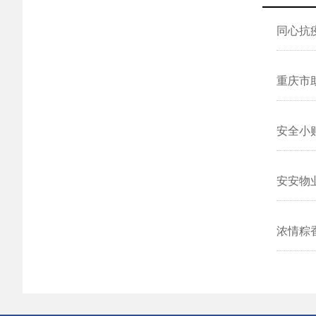
同心抗疫
重庆市
安全小贴
安安物
浓情粽香