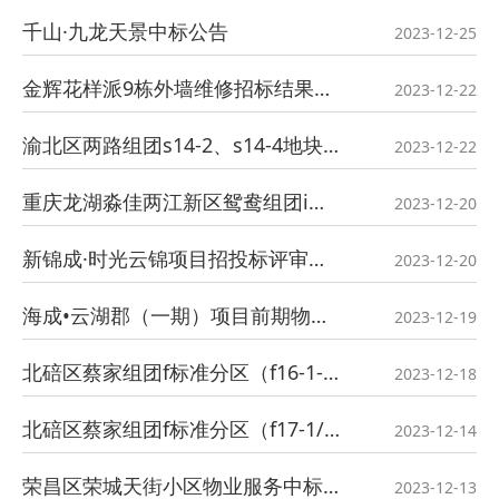
千山·九龙天景中标公告
2023-12-25
金辉花样派9栋外墙维修招标结果公示
2023-12-22
渝北区两路组团s14-2、s14-4地块项目（销售案名：万科·璞玉·璞璋）前期物业管理招标公告
2023-12-22
重庆龙湖淼佳两江新区鸳鸯组团i分区i5-4地块项目前期物业管理招标中标结果公告
2023-12-20
新锦成·时光云锦项目招投标评审结果公示
2023-12-20
海成•云湖郡（一期）项目前期物业管理招标公告
2023-12-19
北碚区蔡家组团f标准分区（f16-1-2/06地块）前期物业管理服务项目中标结果公示
2023-12-18
北碚区蔡家组团f标准分区（f17-1/05地块）前期物业管理服务项目中标结果公示
2023-12-14
荣昌区荣城天街小区物业服务中标公告
2023-12-13