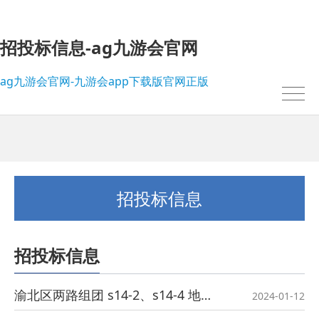
招投标信息-ag九游会官网
ag九游会官网-九游会app下载版官网正版
招投标信息
招投标信息
我的位置：
ag九游会官网-九游会app下载版官网正版
>
招投标信息
渝北区两路组团 s14-2、s14-4 地块项目（销售案 名：万科·璞玉·璞璋） 前期物业管理项目招标中标结果公告
2024-01-12