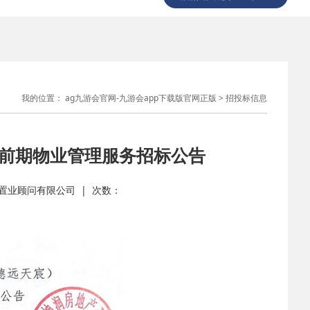
我的位置：
ag九游会官网-九游会app下载版官网正版
>
招投标信息
 前期物业管理服务招标公告
庆栖庭置业顾问有限公司 | 次数：