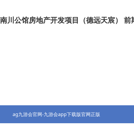
南川公馆房地产开发项目（德远天宸） 前
ag九游会官网-九游会app下载版官网正版
热点资讯
协会之窗
行业党建
政策法规
ag