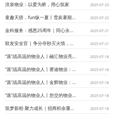
洪泉物业：以爱为桥，用心筑家
2025-07-23
童趣天骄，fun纵一夏丨雪炭暑期托管班，双职工家庭的暑假福音
2025-07-22
金科服务：感恩25周年｜同心永筑，为更好的我们
2025-07-21
联发安全官 | 争分夺秒灭火情，物业化身“救火卫士”
2025-07-21
“蒸”战高温的物业人丨融汇物业亮出“降温组合拳”
2025-07-18
“蒸”战高温的物业人丨赛迪物业：是“热”爱 更是责任
2025-07-18
“蒸”战高温的物业人丨金辉物业：42℃的阳光下，小区里还能看见谁？
2025-07-18
“蒸”战高温的物业人丨您交的物业费，每一分都值得！致敬40℃下“发光发热”的荣万家人！
2025-07-18
筑梦新程·聚力成长｜招商积余重庆公司2025届积优生迎新会圆满举行
2025-07-18