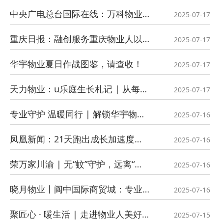
中央广电总台国际在线：万科物业正式进驻重庆璟月台小区 以“应急速度”护航业主美好生活
2025-07-17
重庆日报：融创服务重庆物业人以平凡之躯带来非凡温情
2025-07-17
华宇物业夏日作战图鉴，请查收！
2025-07-17
天力物业：u乐庭生长札记 | 从每1㎡开始，构建邻里更亲密...
2025-07-17
专业守护 温暖同行 | 解锁华宇物业2025半年度服务关键词
2025-07-16
凤凰新闻：21天跑出成长加速度！永升重庆15个社区联合永升服务开展“宝贝加油跑”儿童健康公益活动
2025-07-16
荣万家川渝 | 无“蚊”守护，远离“叮”子户！
2025-07-16
晓月物业丨阆中国际商贸城：专业赋能，品质跃升！
2025-07-16
聚匠心 · 暖生活 | 走进物业人美好服务的一天
2025-07-15