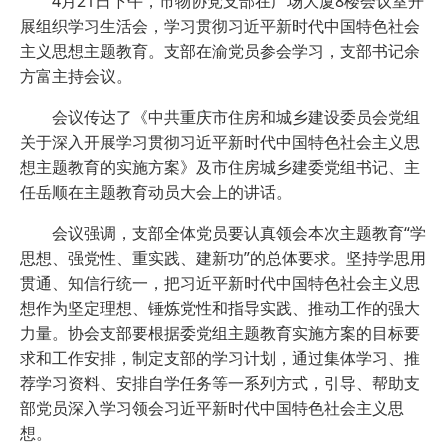
4月21日下午，市物协党支部在广场大厦8楼会议室开
展组织学习生活会，学习贯彻习近平新时代中国特色社会
主义思想主题教育。支部在渝党员参会学习，支部书记余
方富主持会议。
会议传达了《中共重庆市住房和城乡建设委员会党组
关于深入开展学习贯彻习近平新时代中国特色社会主义思
想主题教育的实施方案》及市住房城乡建委党组书记、主
任岳顺在主题教育动员大会上的讲话。
会议强调，支部全体党员要认真领会本次主题教育“学
思想、强党性、重实践、建新功”的总体要求。坚持学思用
贯通、知信行统一，把习近平新时代中国特色社会主义思
想作为坚定理想、锤炼党性和指导实践、推动工作的强大
力量。协会支部要根据委党组主题教育实施方案的目标要
求和工作安排，制定支部的学习计划，通过集体学习、推
荐学习资料、安排自学任务等一系列方式，引导、帮助支
部党员深入学习领会习近平新时代中国特色社会主义思
想。