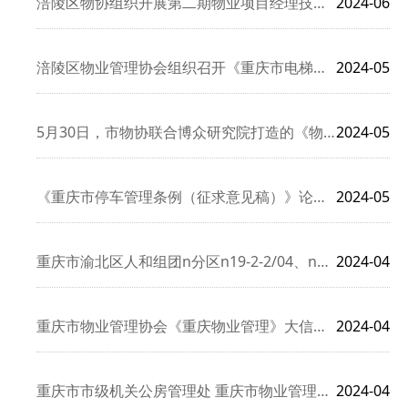
涪陵区物协组织开展第二期物业项目经理技能岗位提升培训
2024-06
涪陵区物业管理协会组织召开《重庆市电梯安全管理办法》和《电
2024-05
5月30日，市物协联合博众研究院打造的《物业大咖公开课》开课
2024-05
《重庆市停车管理条例（征求意见稿）》论证会在渝海物业召开
2024-05
重庆市渝北区人和组团n分区n19-2-2/04、n19-2-
2024-04
重庆市物业管理协会《重庆物业管理》大信封印刷制作业务询价函
2024-04
重庆市市级机关公房管理处 重庆市物业管理协会关于开展2024
2024-04