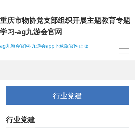
重庆市物协党支部组织开展主题教育专题
学习-ag九游会官网
ag九游会官网-九游会app下载版官网正版
行业党建
行业党建
我的位置：
ag九游会官网-九游会app下载版官网正版
>
行业党建